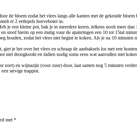
door de bloem zodat het vlees langs alle kanten met de gekruide bloem
elt er 2 eetlepels hoeveboter in.
Heb je een kleine pot, bak je in meerdere keren, telkens nooit meer dan
bij en stoof hierin op een matig vuur de ajuinringen een 10 tot 15tal min
g houden, zodat het vlees niet begint te koken. Als je na 10 minuten no
 giet je het over het vlees en schraap de aanbaksels los met een houten 
 pot niet droogkookt en indien nodig soms eens wat aanvullen met kokend
or zoet) en wijnazijn (voor zuur) door, laat samen nog 5 minuten verde
 een stevige trappist.
erd met
*