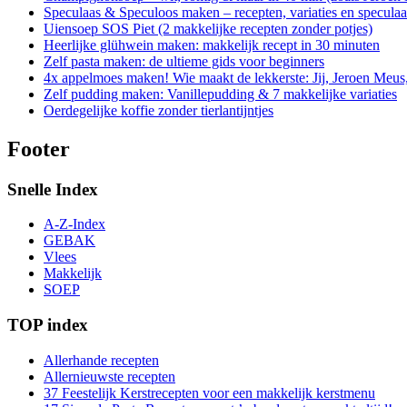
Speculaas & Speculoos maken – recepten, variaties en specula
Uiensoep SOS Piet (2 makkelijke recepten zonder potjes)
Heerlijke glühwein maken: makkelijk recept in 30 minuten
Zelf pasta maken: de ultieme gids voor beginners
4x appelmoes maken! Wie maakt de lekkerste: Jij, Jeroen Meus
Zelf pudding maken: Vanillepudding & 7 makkelijke variaties
Oerdegelijke koffie zonder tierlantijntjes
Footer
Snelle Index
A-Z-Index
GEBAK
Vlees
Makkelijk
SOEP
TOP index
Allerhande recepten
Allernieuwste recepten
37 Feestelijk Kerstrecepten voor een makkelijk kerstmenu