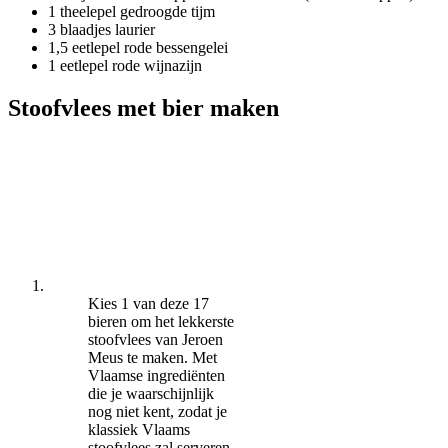
1 theelepel gedroogde tijm
3 blaadjes laurier
1,5 eetlepel rode bessengelei
1 eetlepel rode wijnazijn
Stoofvlees met bier maken
Kies 1 van deze 17
bieren om het lekkerste
stoofvlees van Jeroen
Meus te maken. Met
Vlaamse ingrediënten
die je waarschijnlijk
nog niet kent, zodat je
klassiek Vlaams
stoofvlees zal serveren,