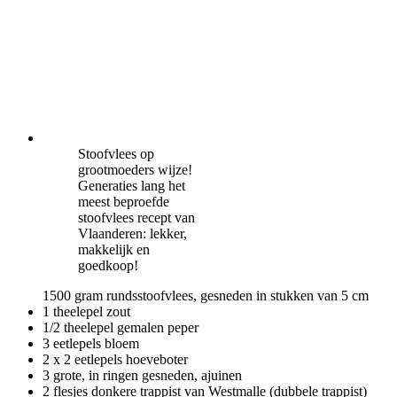
Stoofvlees op
grootmoeders wijze!
Generaties lang het
meest beproefde
stoofvlees recept van
Vlaanderen: lekker,
makkelijk en
goedkoop!
1500 gram rundsstoofvlees, gesneden in stukken van 5 cm
1 theelepel zout
1/2 theelepel gemalen peper
3 eetlepels bloem
2 x 2 eetlepels hoeveboter
3 grote, in ringen gesneden, ajuinen
2 flesjes donkere trappist van Westmalle (dubbele trappist)