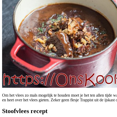
Om het vlees zo mals mogelijk te houden moet je het ten allen tijde wa
en heet over het vlees gieten. Zeker geen flesje Trappist uit de ijskast 
Stoofvlees recept