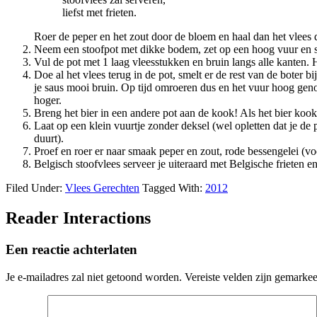
liefst met frieten.
Roer de peper en het zout door de bloem en haal dan het vlees 
Neem een stoofpot met dikke bodem, zet op een hoog vuur en sm
Vul de pot met 1 laag vleesstukken en bruin langs alle kanten. 
Doe al het vlees terug in de pot, smelt er de rest van de boter 
je saus mooi bruin. Op tijd omroeren dus en het vuur hoog genoe
hoger.
Breng het bier in een andere pot aan de kook! Als het bier kookt,
Laat op een klein vuurtje zonder deksel (wel opletten dat je de
duurt).
Proef en roer er naar smaak peper en zout, rode bessengelei (vo
Belgisch stoofvlees serveer je uiteraard met Belgische frieten en
Filed Under:
Vlees Gerechten
Tagged With:
2012
Reader Interactions
Een reactie achterlaten
Je e-mailadres zal niet getoond worden.
Vereiste velden zijn gemarke