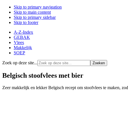
Skip to primary navigation
Skip to main content
Skip to primary sidebar
Skip to footer
A-Z-Index
GEBAK
Vlees
Makkelijk
SOEP
Zoek op deze site...
Belgisch stoofvlees met bier
Zeer makkelijk en lekker Belgisch recept om stoofvlees te maken, zo