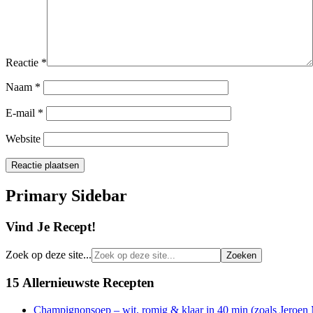
Reactie
*
Naam
*
E-mail
*
Website
Primary Sidebar
Vind Je Recept!
Zoek op deze site...
15 Allernieuwste Recepten
Champignonsoep – wit, romig & klaar in 40 min (zoals Jeroen