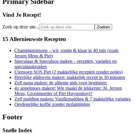
Primary Sidebar
Vind Je Recept!
Zoek op deze site...
15 Allernieuwste Recepten
Champignonsoep – wit, romig & klaar in 40 min (zoals
Jeroen Meus & Piet)
Speculaas & Speculoos maken – recepten, variaties en
speculaaskruiden
Uiensoep SOS Piet (2 makkelijke recepten zonder potjes)
Heerlijke glühwein maken: makkelijk recept in 30 minuten
Zelf pasta maken: de ultieme gids voor beginners
4x appelmoes maken! Wie maakt de lekkerste: Jij, Jeroen
Meus, Grootmoeder of Piet Huysentruyt?
Zelf pudding maken: Vanillepudding & 7 makkelijke variaties
Oerdegelijke koffie zonder tierlantijntjes
Footer
Snelle Index