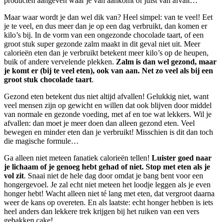
producten aangeven waar je van aankomt of juist van afvalt…
Maar waar wordt je dan wel dik van? Heel simpel: van te veel! Eet
je te veel, en dus meer dan je op een dag verbruikt, dan komen er
kilo’s bij. In de vorm van een ongezonde chocolade taart, of een
groot stuk super gezonde zalm maakt in dit geval niet uit. Meer
calorieën eten dan je verbruikt betekent meer kilo’s op de heupen,
buik of andere vervelende plekken.
Zalm is dan wel gezond, maar
je komt er (bij te veel eten), ook van aan. Net zo veel als bij een
groot stuk chocolade taart
.
Gezond eten betekent dus niet altijd afvallen! Gelukkig niet, want
veel mensen zijn op gewicht en willen dat ook blijven door middel
van normale en gezonde voeding, met af en toe wat lekkers. Wil je
afvallen: dan moet je meer doen dan alleen gezond eten. Veel
bewegen en minder eten dan je verbruikt! Misschien is dit dan toch
die magische formule…
Ga alleen niet meteen fanatiek calorieën tellen!
Luister goed naar
je lichaam of je genoeg hebt gehad of niet. Stop met eten als je
vol zit
. Snaai niet de hele dag door omdat je bang bent voor een
hongergevoel. Je zal echt niet meteen het loodje leggen als je even
honger hebt! Wacht alleen niet té lang met eten, dat vergroot daarna
weer de kans op overeten. En als laatste: echt honger hebben is iets
heel anders dan lekkere trek krijgen bij het ruiken van een vers
gebakken cake!