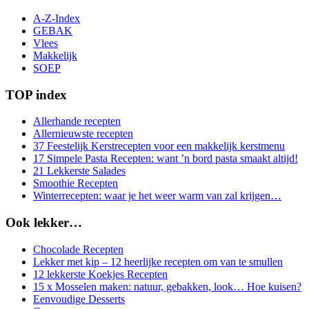
A-Z-Index
GEBAK
Vlees
Makkelijk
SOEP
TOP index
Allerhande recepten
Allernieuwste recepten
37 Feestelijk Kerstrecepten voor een makkelijk kerstmenu
17 Simpele Pasta Recepten: want ’n bord pasta smaakt altijd!
21 Lekkerste Salades
Smoothie Recepten
Winterrecepten: waar je het weer warm van zal krijgen…
Ook lekker…
Chocolade Recepten
Lekker met kip – 12 heerlijke recepten om van te smullen
12 lekkerste Koekjes Recepten
15 x Mosselen maken: natuur, gebakken, look… Hoe kuisen?
Eenvoudige Desserts