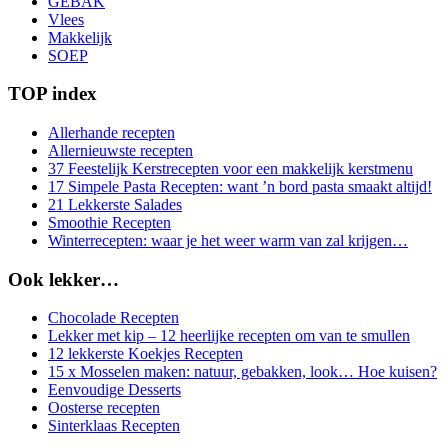
GEBAK
Vlees
Makkelijk
SOEP
TOP index
Allerhande recepten
Allernieuwste recepten
37 Feestelijk Kerstrecepten voor een makkelijk kerstmenu
17 Simpele Pasta Recepten: want ’n bord pasta smaakt altijd!
21 Lekkerste Salades
Smoothie Recepten
Winterrecepten: waar je het weer warm van zal krijgen…
Ook lekker…
Chocolade Recepten
Lekker met kip – 12 heerlijke recepten om van te smullen
12 lekkerste Koekjes Recepten
15 x Mosselen maken: natuur, gebakken, look… Hoe kuisen?
Eenvoudige Desserts
Oosterse recepten
Sinterklaas Recepten