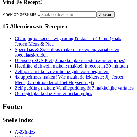
Vind Je Recept!
Zoek op deze site...
15 Allernieuwste Recepten
Champignonsoep – wit, romig & klaar in 40 min (zoals
Jeroen Meus & Piet)
Speculaas & Speculoos maken – recepten, variaties en
speculaaskruiden
Uiensoep SOS Piet (2 makkelijke recepten zonder potjes)
Heerlijke glühwein maken: makkelijk recept in 30 minuten
Zelf pasta maken: de ultieme gids voor beginners
4x appelmoes maken! Wie maakt de lekkerste: Jij, Jeroen
Meus, Grootmoeder of Piet Huysentruyt?
Zelf pudding maken: Vanillepudding & 7 makkelijke variaties
Oerdegelijke koffie zonder tierlantijntjes
Footer
Snelle Index
A-Z-Index