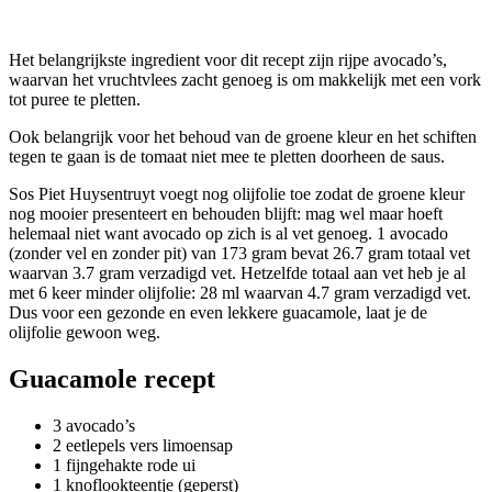
Het belangrijkste ingredient voor dit recept zijn rijpe avocado’s,
waarvan het vruchtvlees zacht genoeg is om makkelijk met een vork
tot puree te pletten.
Ook belangrijk voor het behoud van de groene kleur en het schiften
tegen te gaan is de tomaat niet mee te pletten doorheen de saus.
Sos Piet Huysentruyt voegt nog olijfolie toe zodat de groene kleur
nog mooier presenteert en behouden blijft: mag wel maar hoeft
helemaal niet want avocado op zich is al vet genoeg. 1 avocado
(zonder vel en zonder pit) van 173 gram bevat 26.7 gram totaal vet
waarvan 3.7 gram verzadigd vet. Hetzelfde totaal aan vet heb je al
met 6 keer minder olijfolie: 28 ml waarvan 4.7 gram verzadigd vet.
Dus voor een gezonde en even lekkere guacamole, laat je de
olijfolie gewoon weg.
Guacamole recept
3 avocado’s
2 eetlepels vers limoensap
1 fijngehakte rode ui
1 knoflookteentje (geperst)