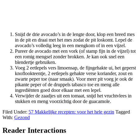
Snijd de drie avocado’s in de lengte door, klop een breed mes
in de pit en draai met het mes zodat de pit loskomt. Lepel de
avocado’s volledig leeg in een mengkom of in een vijzel.
Pureer de avocado met een vork (of stamp fijn in de vijzel) tot
een romig mengsel zonder brokken. Je kan ook snel een
blendertje gebruiken.
Voeg 2 eetlepels vers limoensap, de fijngehakte ui, het geperst
knoflookteentje, 2 eetlepels gehakte verse koriander, zout en
zwarte peper toe (naar smaak). Voor meer pit voeg je ook de
pikante peper of de druppels tabasco toe en meng alle
ingrediënten goed door elkaar met een lepel.
Verwijder de zaadjes uit een tomaat, snijd het vruchtvlees in
stukken en meng voorzichtig door de guacamole.
Filed Under:
57 Makkelijke recepten: voor het hele gezin
Tagged
With:
Gezond
Reader Interactions