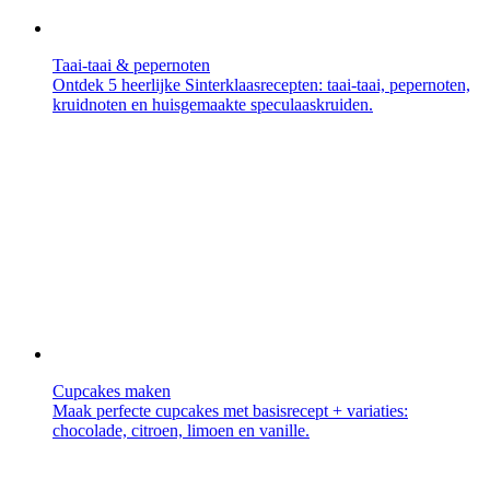
Taai-taai & pepernoten
Ontdek 5 heerlijke Sinterklaasrecepten: taai-taai, pepernoten,
kruidnoten en huisgemaakte speculaaskruiden.
Cupcakes maken
Maak perfecte cupcakes met basisrecept + variaties:
chocolade, citroen, limoen en vanille.