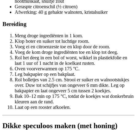
nootmuskaat, snuifje zout
Geraspte citroenschil (½ citroen)
Afwerking: 40 g gehakte walnoten, kristalsuiker
Bereiding
Meng droge ingrediënten in 1 kom.
Klop boter en suiker tot luchtige room.
Voeg ei en citroenzeste toe en klop door de room.
Voeg de kom droge ingrediënten toe en klop tot deeg.
Rol het deeg in een bol of worst, wikkel in plastiekfolie en
laat 1 uur of 1 nacht in de koelkast rusten.
Oven voorverwarmen op 175 °C.
Leg bakpapier op een bakplaat.
Rol bolletjes van 2.5 cm. Strooi er suiker en walnootstukjes
over. Duw tot schijfjes van ongeveer 6 mm dikte. Leg op
bakpapier en laat ongeveer 5 cm tussen 2 koekjes.
Bak 10–12 min op 175 °C, totdat de koekjes wat donkerbruin
kleuren aan de rand.
Laat op een rooster afkoelen.
Dikke speculoos maken (met honing)