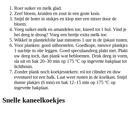
Roer suiker en melk glad.
Zeef bloem, kruiden en zout in een grote kom.
Snijd de boter in stukjes en klop met een mixer door de
bloem.
Voeg suiker-melk en amandelen toe, kneed tot 1 bol. Vind je
het deeg te droog? Voeg een beetje extra melk toe.
Wikkel in plastiekfolie laat minstens 1 uur in de ijskast rusten.
Voor planken: goed uitborstelen. Goedkope, nieuwe plankjes
1 nachtje in olie leggen. Goed speculaasdeeg plakt niet. Plakt
uw deeg toch, dan plank wat bebloemen. Druk deeg in vorm,
sla uit en bak 20–30 min op 175 °C op ingevette bakplaat tot
lichtbruin.
Zonder plank noch koekjesstekers: rol tot cilinder en duw
eventueel tot een balk. Laat weer rusten in de koelkast. Snijd
dunne plakjes (6 mm) en bak 12–15 min op 175 °C op
ingevette bakplaat.
Snelle kaneelkoekjes