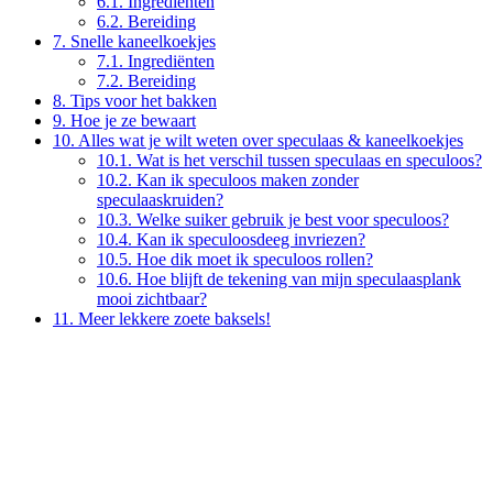
6.1.
Ingrediënten
6.2.
Bereiding
7.
Snelle kaneelkoekjes
7.1.
Ingrediënten
7.2.
Bereiding
8.
Tips voor het bakken
9.
Hoe je ze bewaart
10.
Alles wat je wilt weten over speculaas & kaneelkoekjes
10.1.
Wat is het verschil tussen speculaas en speculoos?
10.2.
Kan ik speculoos maken zonder
speculaaskruiden?
10.3.
Welke suiker gebruik je best voor speculoos?
10.4.
Kan ik speculoosdeeg invriezen?
10.5.
Hoe dik moet ik speculoos rollen?
10.6.
Hoe blijft de tekening van mijn speculaasplank
mooi zichtbaar?
11.
Meer lekkere zoete baksels!