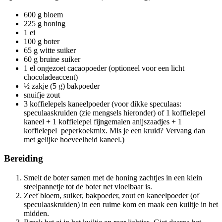
600 g bloem
225 g honing
1 ei
100 g boter
65 g witte suiker
60 g bruine suiker
1 el ongezoet cacaopoeder (optioneel voor een licht
chocoladeaccent)
½ zakje (5 g) bakpoeder
snuifje zout
3 koffielepels kaneelpoeder (voor dikke speculaas:
speculaaskruiden (zie mengsels hieronder) of 1 koffielepel
kaneel + 1 koffielepel fijngemalen anijszaadjes + 1
koffielepel peperkoekmix. Mis je een kruid? Vervang dan
met gelijke hoeveelheid kaneel.)
Bereiding
Smelt de boter samen met de honing zachtjes in een klein
steelpannetje tot de boter net vloeibaar is.
Zeef bloem, suiker, bakpoeder, zout en kaneelpoeder (of
speculaaskruiden) in een ruime kom en maak een kuiltje in het
midden.