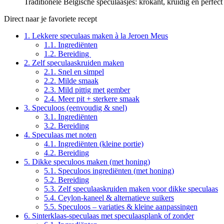
Traditionele Belgische speculaasjes: krokant, kruidig en perfect
Direct naar je favoriete recept
1.
Lekkere speculaas maken à la Jeroen Meus
1.1.
Ingrediënten
1.2.
Bereiding
2.
Zelf speculaaskruiden maken
2.1.
Snel en simpel
2.2.
Milde smaak
2.3.
Mild pittig met gember
2.4.
Meer pit + sterkere smaak
3.
Speculoos (eenvoudig & snel)
3.1.
Ingrediënten
3.2.
Bereiding
4.
Speculaas met noten
4.1.
Ingrediënten (kleine portie)
4.2.
Bereiding
5.
Dikke speculoos maken (met honing)
5.1.
Speculoos ingrediënten (met honing)
5.2.
Bereiding
5.3.
Zelf speculaaskruiden maken voor dikke speculaas
5.4.
Ceylon-kaneel & alternatieve suikers
5.5.
Speculoos – variaties & kleine aanpassingen
6.
Sinterklaas-speculaas met speculaasplank of zonder