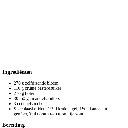
Ingrediënten
270 g zelfrijzende bloem
110 g bruine basterdsuiker
270 g boter
30–60 g amandelschilfers
3 eetlepels melk
Speculaaskruiden: 1½ tl kruidnagel, 1½ tl kaneel, ¾ tl
gember, ¾ tl nootmuskaat, snuifje zout
Bereiding