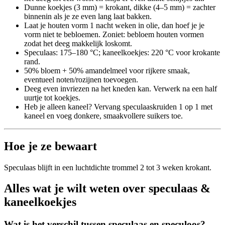
Dunne koekjes (3 mm) = krokant, dikke (4–5 mm) = zachter
binnenin als je ze even lang laat bakken.
Laat je houten vorm 1 nacht weken in olie, dan hoef je je
vorm niet te bebloemen. Zoniet: bebloem houten vormen
zodat het deeg makkelijk loskomt.
Speculaas: 175–180 °C; kaneelkoekjes: 220 °C voor krokante
rand.
50% bloem + 50% amandelmeel voor rijkere smaak,
eventueel noten/rozijnen toevoegen.
Deeg even invriezen na het kneden kan. Verwerk na een half
uurtje tot koekjes.
Heb je alleen kaneel? Vervang speculaaskruiden 1 op 1 met
kaneel en voeg donkere, smaakvollere suikers toe.
Hoe je ze bewaart
Speculaas blijft in een luchtdichte trommel 2 tot 3 weken krokant.
Alles wat je wilt weten over speculaas &
kaneelkoekjes
Wat is het verschil tussen speculaas en speculoos?