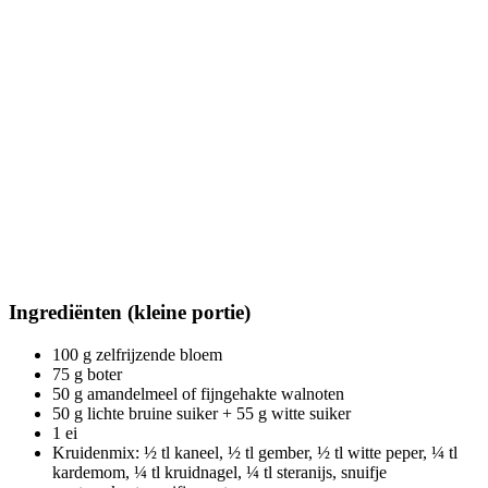
Ingrediënten (kleine portie)
100 g zelfrijzende bloem
75 g boter
50 g amandelmeel of fijngehakte walnoten
50 g lichte bruine suiker + 55 g witte suiker
1 ei
Kruidenmix: ½ tl kaneel, ½ tl gember, ½ tl witte peper, ¼ tl
kardemom, ¼ tl kruidnagel, ¼ tl steranijs, snuifje