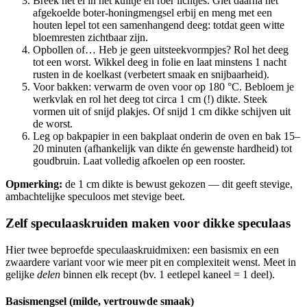
Breek het ei in het kuiltje en roer lichtjes. Giet daarna het
afgekoelde boter-honingmengsel erbij en meng met een
houten lepel tot een samenhangend deeg: totdat geen witte
bloemresten zichtbaar zijn.
Opbollen of… Heb je geen uitsteekvormpjes? Rol het deeg
tot een worst. Wikkel deeg in folie en laat minstens 1 nacht
rusten in de koelkast (verbetert smaak en snijbaarheid).
Voor bakken: verwarm de oven voor op 180 °C. Bebloem je
werkvlak en rol het deeg tot circa 1 cm (!) dikte. Steek
vormen uit of snijd plakjes. Of snijd 1 cm dikke schijven uit
de worst.
Leg op bakpapier in een bakplaat onderin de oven en bak 15–
20 minuten (afhankelijk van dikte én gewenste hardheid) tot
goudbruin. Laat volledig afkoelen op een rooster.
Opmerking:
de 1 cm dikte is bewust gekozen — dit geeft stevige,
ambachtelijke speculoos met stevige beet.
Zelf speculaaskruiden maken voor dikke speculaas
Hier twee beproefde speculaaskruidmixen: een basismix en een
zwaardere variant voor wie meer pit en complexiteit wenst. Meet in
gelijke
delen
binnen elk recept (bv. 1 eetlepel kaneel = 1 deel).
Basismengsel (milde, vertrouwde smaak)