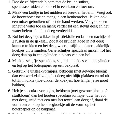
Doe de zelfrijzende bloem met de bruine suiker,
speculaaskruiden en kaneel in een kom en roer om.
Maak een kuiltje in het midden en breek er het ei in. Voeg ook
de hoeveboter toe en meng in een keukenrobot. Je kan ook
een mixer gebruiken of met de hand werken. Voeg ook een
scheutje water toe en meng verder tot een stevig deeg en het
water helemaal in het deeg verdeeld is.
Bol het deeg op, wikkel in plastiekfolie en laat een nachtje of
2 rusten in de ijskast... Zodat de kruiden goed in het deeg
kunnen trekken en het deeg weer opstijft: om later makkelijk
koekjes uit te snijden. Ga je schijfjes speculaas maken, rol het
deeg dan op in een cylinder in plaats van een bol.
Maak je schijfjesspeculoos, snijd dan plakjes van de cylinder
en leg op het boterpapier op een bakplaat.
Gebruik je uitsteekvormpjes, bebloem (met gewone bloem)
dan een werkvlak zodat het deeg niet blijft plakken en rol uit
tot 3mm dikte (hoe dikker de koekjes, hoe langer je ze moet
bakken).
Heb je speculaasvormpjes, bebloem (met gewone bloem of
stuifbloem) dan het houten speculaasvormpje, duw het vol
met deeg, snijd met een mes het teveel aan deeg af, draai de
vorm om en klop het deegkoekje uit de vorm op het
boterpapier op de bakplaat.