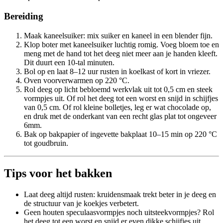
Bereiding
Maak kaneelsuiker: mix suiker en kaneel in een blender fijn.
Klop boter met kaneelsuiker luchtig romig. Voeg bloem toe en
meng met de hand tot het deeg niet meer aan je handen kleeft.
Dit duurt een 10-tal minuten.
Bol op en laat 8–12 uur rusten in koelkast of kort in vriezer.
Oven voorverwarmen op 220 °C.
Rol deeg op licht bebloemd werkvlak uit tot 0,5 cm en steek
vormpjes uit. Of rol het deeg tot een worst en snijd in schijfjes
van 0,5 cm. Of rol kleine bolletjes, leg er wat chocolade op,
en druk met de onderkant van een recht glas plat tot ongeveer
6mm.
Bak op bakpapier of ingevette bakplaat 10–15 min op 220 °C
tot goudbruin.
Tips voor het bakken
Laat deeg altijd rusten: kruidensmaak trekt beter in je deeg en
de structuur van je koekjes verbetert.
Geen houten speculaasvormpjes noch uitsteekvormpjes? Rol
het deeg tot een worst en snijd er even dikke schijfjes uit.