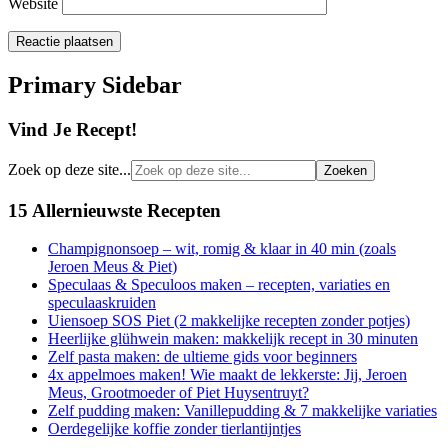
Website
Primary Sidebar
Vind Je Recept!
Zoek op deze site...
15 Allernieuwste Recepten
Champignonsoep – wit, romig & klaar in 40 min (zoals
Jeroen Meus & Piet)
Speculaas & Speculoos maken – recepten, variaties en
speculaaskruiden
Uiensoep SOS Piet (2 makkelijke recepten zonder potjes)
Heerlijke glühwein maken: makkelijk recept in 30 minuten
Zelf pasta maken: de ultieme gids voor beginners
4x appelmoes maken! Wie maakt de lekkerste: Jij, Jeroen
Meus, Grootmoeder of Piet Huysentruyt?
Zelf pudding maken: Vanillepudding & 7 makkelijke variaties
Oerdegelijke koffie zonder tierlantijntjes