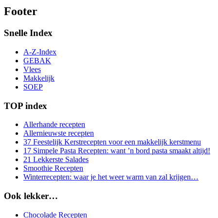
Footer
Snelle Index
A-Z-Index
GEBAK
Vlees
Makkelijk
SOEP
TOP index
Allerhande recepten
Allernieuwste recepten
37 Feestelijk Kerstrecepten voor een makkelijk kerstmenu
17 Simpele Pasta Recepten: want ’n bord pasta smaakt altijd!
21 Lekkerste Salades
Smoothie Recepten
Winterrecepten: waar je het weer warm van zal krijgen…
Ook lekker…
Chocolade Recepten