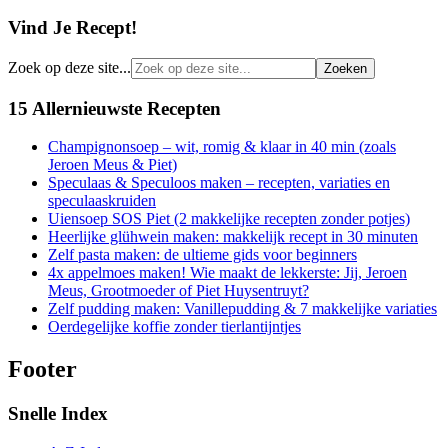
Vind Je Recept!
Zoek op deze site...
15 Allernieuwste Recepten
Champignonsoep – wit, romig & klaar in 40 min (zoals
Jeroen Meus & Piet)
Speculaas & Speculoos maken – recepten, variaties en
speculaaskruiden
Uiensoep SOS Piet (2 makkelijke recepten zonder potjes)
Heerlijke glühwein maken: makkelijk recept in 30 minuten
Zelf pasta maken: de ultieme gids voor beginners
4x appelmoes maken! Wie maakt de lekkerste: Jij, Jeroen
Meus, Grootmoeder of Piet Huysentruyt?
Zelf pudding maken: Vanillepudding & 7 makkelijke variaties
Oerdegelijke koffie zonder tierlantijntjes
Footer
Snelle Index