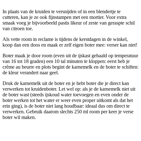
In plaats van de kruiden te versnijden of in een blendertje te
cutteren, kan je ze ook fijnstampen met een mortier. Voor extra
smaak voeg je bijvoorbeeld pastis likeur of zeste van geraspte schil
van citroen toe.
Als vette room in reclame is tijdens de kerstdagen in de winkel,
koop dan een doos en maak er zelf eigen boter mee: verser kan niet!
Boter maak je door room (even uit de ijskast gehaald op temperatuur
van 16 tot 18 graden) een 10 tal minuten te kloppen: eerst heb je
crème au beurre en plots begint de karnemelk en de boter te schiften:
de kleur verandert naar geel.
Druk de karnemelk uit de boter en je hebt boter die je direct kan
verwerken tot kruidenboter. Let wel op: als je de karnemelk niet uit
de boter wast (steeds ijskoud water toevoegen en even onder de
boter werken tot het water er weer even proper uitkomt als dat het
erin ging), is de boter niet lang houdbaar: ideaal dus om direct te
verwerken. Gebruik daarom slechts 250 ml room per keer je verse
boter wil maken.