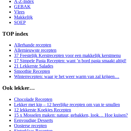
A-Z-Index
GEBAK
Vlees
Makkelijk
SOEP
TOP index
Allerhande recepten
Allernieuwste recepten
37 Feestelijk Kerstrecepten voor een makkelijk kerstmenu
17 Simpele Pasta Recepten: want ’n bord pasta smaakt altijd!
21 Lekkerste Salades
Smoothie Recepten
Winterrecepten: waar je het weer warm van zal krijgen…
Ook lekker…
Chocolade Recepten
Lekker met kip – 12 heerlijke recepten om van te smullen
12 lekkerste Koekjes Recepten
15 x Mosselen maken: natuur, gebakken, look… Hoe kuisen?
Eenvoudige Desserts
Oosterse recepten
Sinterklaas Recepten