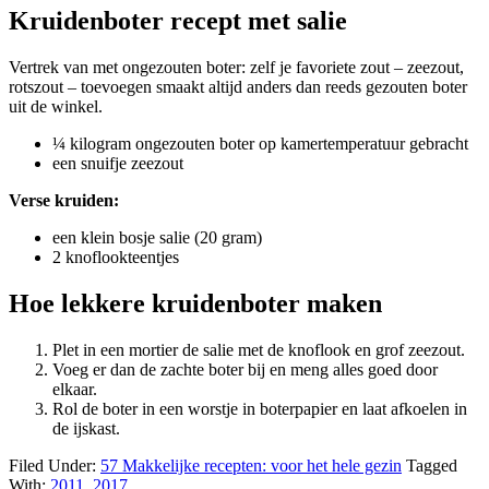
Kruidenboter recept met salie
Vertrek van met ongezouten boter: zelf je favoriete zout – zeezout,
rotszout – toevoegen smaakt altijd anders dan reeds gezouten boter
uit de winkel.
¼ kilogram ongezouten boter op kamertemperatuur gebracht
een snuifje zeezout
Verse kruiden:
een klein bosje salie (20 gram)
2 knoflookteentjes
Hoe lekkere kruidenboter maken
Plet in een mortier de salie met de knoflook en grof zeezout.
Voeg er dan de zachte boter bij en meng alles goed door
elkaar.
Rol de boter in een worstje in boterpapier en laat afkoelen in
de ijskast.
Filed Under:
57 Makkelijke recepten: voor het hele gezin
Tagged
With:
2011
,
2017