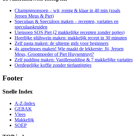
Champignonsoep – wit, romig & klaar in 40 min (zoals
Jeroen Meus & Piet)
Speculaas & Speculoos maken – recepten, variaties en
speculaaskruiden
Uiensoep SOS Piet (2 makkelijke recepten zonder potjes)
Heerlijke glühwein maken: makkelijk recept in 30 minuten
Zelf pasta maken: de ultieme gids voor beginners
4x appelmoes maken! Wie maakt de lekkerste: Jij, Jeroen
Meus, Grootmoeder of Piet Huysentruyt?
Zelf pudding maken: Vanillepudding & 7 makkelijke variaties
Oerdegelijke koffie zonder tierlantijntjes
Footer
Snelle Index
A-Z-Index
GEBAK
Vlees
Makkelijk
SOEP