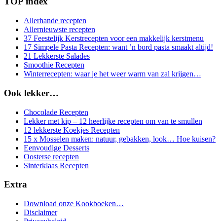
TOP index
Allerhande recepten
Allernieuwste recepten
37 Feestelijk Kerstrecepten voor een makkelijk kerstmenu
17 Simpele Pasta Recepten: want ’n bord pasta smaakt altijd!
21 Lekkerste Salades
Smoothie Recepten
Winterrecepten: waar je het weer warm van zal krijgen…
Ook lekker…
Chocolade Recepten
Lekker met kip – 12 heerlijke recepten om van te smullen
12 lekkerste Koekjes Recepten
15 x Mosselen maken: natuur, gebakken, look… Hoe kuisen?
Eenvoudige Desserts
Oosterse recepten
Sinterklaas Recepten
Extra
Download onze Kookboeken…
Disclaimer