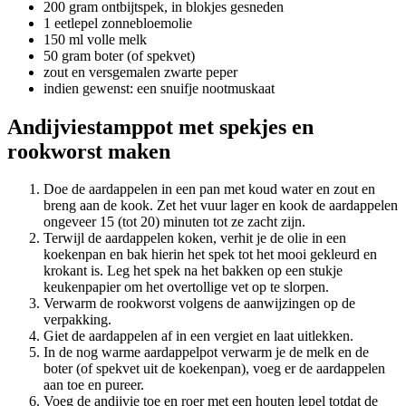
200 gram ontbijtspek, in blokjes gesneden
1 eetlepel zonnebloemolie
150 ml volle melk
50 gram boter (of spekvet)
zout en versgemalen zwarte peper
indien gewenst: een snuifje nootmuskaat
Andijviestamppot met spekjes en
rookworst maken
Doe de aardappelen in een pan met koud water en zout en
breng aan de kook. Zet het vuur lager en kook de aardappelen
ongeveer 15 (tot 20) minuten tot ze zacht zijn.
Terwijl de aardappelen koken, verhit je de olie in een
koekenpan en bak hierin het spek tot het mooi gekleurd en
krokant is. Leg het spek na het bakken op een stukje
keukenpapier om het overtollige vet op te slorpen.
Verwarm de rookworst volgens de aanwijzingen op de
verpakking.
Giet de aardappelen af in een vergiet en laat uitlekken.
In de nog warme aardappelpot verwarm je de melk en de
boter (of spekvet uit de koekenpan), voeg er de aardappelen
aan toe en pureer.
Voeg de andijvie toe en roer met een houten lepel totdat de