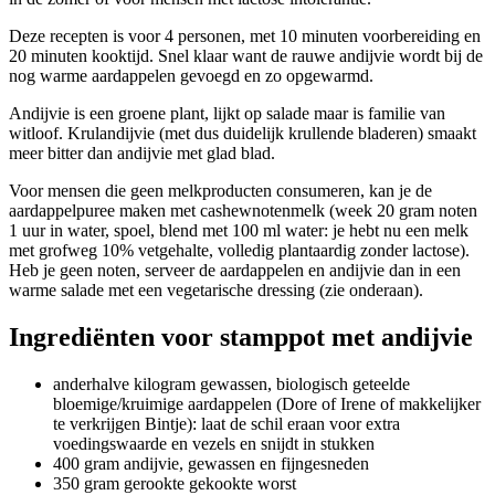
Deze recepten is voor 4 personen, met 10 minuten voorbereiding en
20 minuten kooktijd. Snel klaar want de rauwe andijvie wordt bij de
nog warme aardappelen gevoegd en zo opgewarmd.
Andijvie is een groene plant, lijkt op salade maar is familie van
witloof. Krulandijvie (met dus duidelijk krullende bladeren) smaakt
meer bitter dan andijvie met glad blad.
Voor mensen die geen melkproducten consumeren, kan je de
aardappelpuree maken met cashewnotenmelk (week 20 gram noten
1 uur in water, spoel, blend met 100 ml water: je hebt nu een melk
met grofweg 10% vetgehalte, volledig plantaardig zonder lactose).
Heb je geen noten, serveer de aardappelen en andijvie dan in een
warme salade met een vegetarische dressing (zie onderaan).
Ingrediënten voor stamppot met andijvie
anderhalve kilogram gewassen, biologisch geteelde
bloemige/kruimige aardappelen (Dore of Irene of makkelijker
te verkrijgen Bintje): laat de schil eraan voor extra
voedingswaarde en vezels en snijdt in stukken
400 gram andijvie, gewassen en fijngesneden
350 gram gerookte gekookte worst