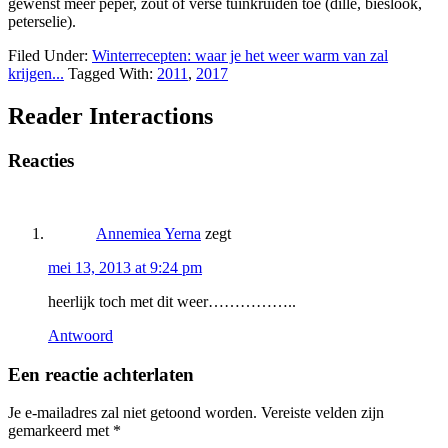
gewenst meer peper, zout of verse tuinkruiden toe (dille, bieslook,
peterselie).
Filed Under:
Winterrecepten: waar je het weer warm van zal
krijgen...
Tagged With:
2011
,
2017
Reader Interactions
Reacties
Annemiea Yerna
zegt
mei 13, 2013 at 9:24 pm
heerlijk toch met dit weer……………..
Antwoord
Een reactie achterlaten
Je e-mailadres zal niet getoond worden.
Vereiste velden zijn
gemarkeerd met
*