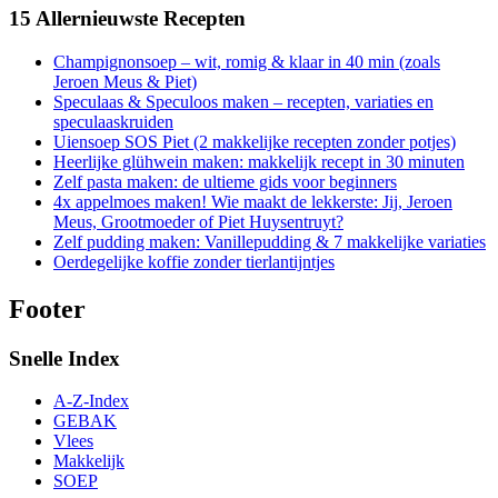
15 Allernieuwste Recepten
Champignonsoep – wit, romig & klaar in 40 min (zoals
Jeroen Meus & Piet)
Speculaas & Speculoos maken – recepten, variaties en
speculaaskruiden
Uiensoep SOS Piet (2 makkelijke recepten zonder potjes)
Heerlijke glühwein maken: makkelijk recept in 30 minuten
Zelf pasta maken: de ultieme gids voor beginners
4x appelmoes maken! Wie maakt de lekkerste: Jij, Jeroen
Meus, Grootmoeder of Piet Huysentruyt?
Zelf pudding maken: Vanillepudding & 7 makkelijke variaties
Oerdegelijke koffie zonder tierlantijntjes
Footer
Snelle Index
A-Z-Index
GEBAK
Vlees
Makkelijk
SOEP