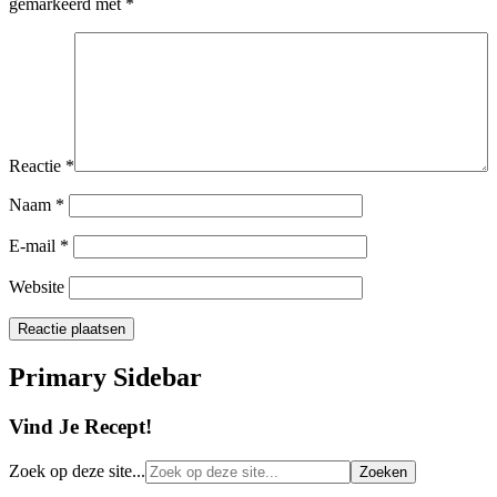
gemarkeerd met
*
Reactie
*
Naam
*
E-mail
*
Website
Primary Sidebar
Vind Je Recept!
Zoek op deze site...