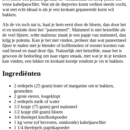
verse kabeljauwfilet. Wat uit de diepvries komt verliest steeds vocht,
wat niet echt ideaal is als je een krokant gepaneerde korst wil
bakken.
Als de vis toch nat is, haal je hem eerst door de bloem, dan door het
ei en tenslotte door het "paneermeel". Maïsmeel is niet hetzelfde als
de veel fijnere, witte maïzena: maak je een papje van maïsmeel, dan
krijg je polenta. Kan je het niet vinden, probeer dan wat paneermeel
fijner te malen met je blender of koffiemolen of rooster korsten van
oud brood en maal deze fijn. Natuurlijk niet hetzelfde, maar het is
gewoon de bedoeling om naar eigen smaak, met wat je in je keuken
kan vinden, een lekker en krokant korstje rondom je vis te bakken.
Ingrediënten
2 eetlepels (25 gram) boter of margarine om te bakken,
gesmolten
2 grote eieren, losgeklopt
2 eetlepels melk of water
1/2 kopje (75 gram) geel maïsmeel
1/2 kopje (60 gram) bloem
3/4 theelepel knoflookpoeder
1 kg verse (of bevroren, ontdooide) kabeljauwfilet
1 1/4 theelepels paprikapoeder