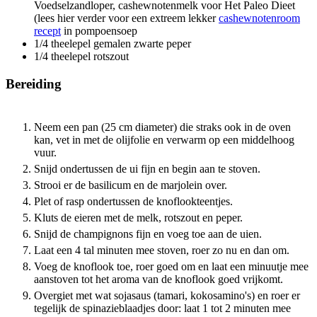
Voedselzandloper, cashewnotenmelk voor Het Paleo Dieet
(lees hier verder voor een extreem lekker
cashewnotenroom
recept
in pompoensoep
1/4
theelepel gemalen zwarte peper
1/4
theelepel rotszout
Bereiding
Neem een pan (25 cm diameter) die straks ook in de oven
kan, vet in met de olijfolie en verwarm op een middelhoog
vuur.
Snijd ondertussen de ui fijn en begin aan te stoven.
Strooi er de basilicum en de marjolein over.
Plet of rasp ondertussen de knoflookteentjes.
Kluts de eieren met de melk, rotszout en peper.
Snijd de champignons fijn en voeg toe aan de uien.
Laat een 4 tal minuten mee stoven, roer zo nu en dan om.
Voeg de knoflook toe, roer goed om en laat een minuutje mee
aanstoven tot het aroma van de knoflook goed vrijkomt.
Overgiet met wat sojasaus (tamari, kokosamino's) en roer er
tegelijk de spinazieblaadjes door: laat 1 tot 2 minuten mee