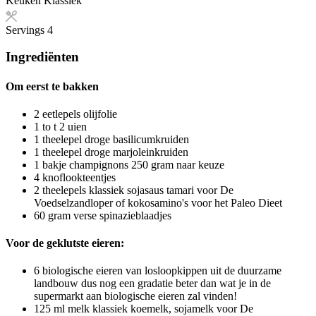
Keuken
Klassiek
Servings
4
Ingrediënten
Om eerst te bakken
2
eetlepels olijfolie
1 to
t
2 uien
1
theelepel droge basilicumkruiden
1
theelepel droge marjoleinkruiden
1
bakje champignons
250 gram naar keuze
4
knoflookteentjes
2
theelepels klassiek sojasaus
tamari voor De
Voedselzandloper of kokosamino's voor het Paleo Dieet
60
gram
verse spinazieblaadjes
Voor de geklutste eieren:
6
biologische eieren van losloopkippen uit de duurzame
landbouw
dus nog een gradatie beter dan wat je in de
supermarkt aan biologische eieren zal vinden!
125
ml
melk
klassiek koemelk, sojamelk voor De