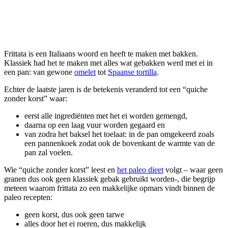
Frittata is een Italiaans woord en heeft te maken met bakken.
Klassiek had het te maken met alles wat gebakken werd met ei in
een pan: van gewone
omelet
tot
Spaanse tortilla
.
Echter de laatste jaren is de betekenis veranderd tot een “quiche
zonder korst” waar:
eerst alle ingrediënten met het ei worden gemengd,
daarna op een laag vuur worden gegaard en
van zodra het baksel het toelaat: in de pan omgekeerd zoals
een pannenkoek zodat ook de bovenkant de warmte van de
pan zal voelen.
Wie “quiche zonder korst” leest en
het paleo dieet
volgt – waar geen
granen dus ook geen klassiek gebak gebruikt worden-, die begrijp
meteen waarom frittata zo een makkelijke opmars vindt binnen de
paleo recepten:
geen korst, dus ook geen tarwe
alles door het ei roeren, dus makkelijk