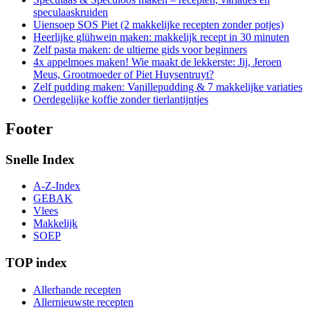
speculaaskruiden
Uiensoep SOS Piet (2 makkelijke recepten zonder potjes)
Heerlijke glühwein maken: makkelijk recept in 30 minuten
Zelf pasta maken: de ultieme gids voor beginners
4x appelmoes maken! Wie maakt de lekkerste: Jij, Jeroen
Meus, Grootmoeder of Piet Huysentruyt?
Zelf pudding maken: Vanillepudding & 7 makkelijke variaties
Oerdegelijke koffie zonder tierlantijntjes
Footer
Snelle Index
A-Z-Index
GEBAK
Vlees
Makkelijk
SOEP
TOP index
Allerhande recepten
Allernieuwste recepten