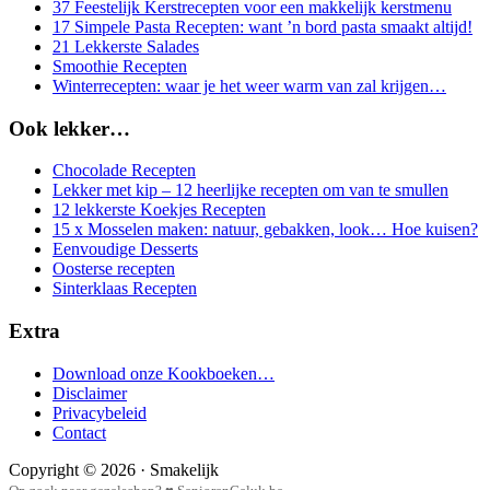
37 Feestelijk Kerstrecepten voor een makkelijk kerstmenu
17 Simpele Pasta Recepten: want ’n bord pasta smaakt altijd!
21 Lekkerste Salades
Smoothie Recepten
Winterrecepten: waar je het weer warm van zal krijgen…
Ook lekker…
Chocolade Recepten
Lekker met kip – 12 heerlijke recepten om van te smullen
12 lekkerste Koekjes Recepten
15 x Mosselen maken: natuur, gebakken, look… Hoe kuisen?
Eenvoudige Desserts
Oosterse recepten
Sinterklaas Recepten
Extra
Download onze Kookboeken…
Disclaimer
Privacybeleid
Contact
Copyright © 2026 · Smakelijk