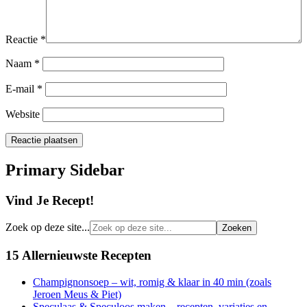
Reactie
*
Naam
*
E-mail
*
Website
Primary Sidebar
Vind Je Recept!
Zoek op deze site...
15 Allernieuwste Recepten
Champignonsoep – wit, romig & klaar in 40 min (zoals
Jeroen Meus & Piet)
Speculaas & Speculoos maken – recepten, variaties en