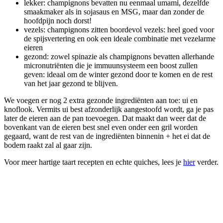
lekker: champignons bevatten nu eenmaal umami, dezelfde
smaakmaker als in sojasaus en MSG, maar dan zonder de
hoofdpijn noch dorst!
vezels: champignons zitten boordevol vezels: heel goed voor
de spijsvertering en ook een ideale combinatie met vezelarme
eieren
gezond: zowel spinazie als champignons bevatten allerhande
micronutriënten die je immuunsysteem een boost zullen
geven: ideaal om de winter gezond door te komen en de rest
van het jaar gezond te blijven.
We voegen er nog 2 extra gezonde ingrediënten aan toe: ui en
knoflook. Vermits ui best afzonderlijk aangestoofd wordt, ga je pas
later de eieren aan de pan toevoegen. Dat maakt dan weer dat de
bovenkant van de eieren best snel even onder een gril worden
gegaard, want de rest van de ingrediënten binnenin + het ei dat de
bodem raakt zal al gaar zijn.
Voor meer hartige taart recepten en echte quiches, lees je
hier
verder.