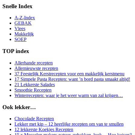
Snelle Index
A-Z-Index
GEBAK
Vlees
Makkelijk
SOEP
TOP index
Allerhande recepten
Allernieuwste recepten
37 Feestelijk Kerstrecepten voor een makkelijk kerstmenu
17 Simpele Pasta Recepten: want ’n bord pasta smaakt altijd!
21 Lekkerste Salades
Smoothie Recepten
Winterrecepten: waar je het weer warm van zal krijgen…
Ook lekker…
Chocolade Recepten
Lekker met kip – 12 heerlijke recepten om van te smullen
12 lekkerste Koekjes Recepten
15 x Mosselen maken: natuur, gebakken, look… Hoe kuisen?