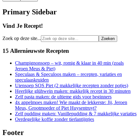
Primary Sidebar
Vind Je Recept!
Zoek op deze site...
15 Allernieuwste Recepten
Champignonsoep – wit, romig & klaar in 40 min (zoals
Jeroen Meus & Piet)
Speculaas & Speculoos maken – recepten, variaties en
speculaaskruiden
Uiensoep SOS Piet (2 makkelijke recepten zonder potjes)
Heerlijke glühwein maken: makkelijk recept in 30 minuten
Zelf pasta maken: de ultieme gids voor beginners
4x appelmoes maken! Wie maakt de lekkerste: Jij, Jeroen
Meus, Grootmoeder of Piet Huysentruyt?
Zelf pudding maken: Vanillepudding & 7 makkelijke variaties
Oerdegelijke koffie zonder tierlantijntjes
Footer