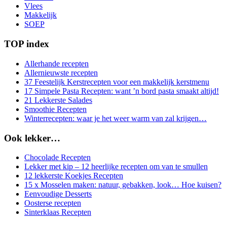
Vlees
Makkelijk
SOEP
TOP index
Allerhande recepten
Allernieuwste recepten
37 Feestelijk Kerstrecepten voor een makkelijk kerstmenu
17 Simpele Pasta Recepten: want ’n bord pasta smaakt altijd!
21 Lekkerste Salades
Smoothie Recepten
Winterrecepten: waar je het weer warm van zal krijgen…
Ook lekker…
Chocolade Recepten
Lekker met kip – 12 heerlijke recepten om van te smullen
12 lekkerste Koekjes Recepten
15 x Mosselen maken: natuur, gebakken, look… Hoe kuisen?
Eenvoudige Desserts
Oosterse recepten
Sinterklaas Recepten