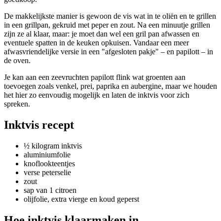
De makkelijkste manier is gewoon de vis wat in te oliën en te grillen
in een grillpan, gekruid met peper en zout. Na een minuutje grillen
zijn ze al klaar, maar: je moet dan wel een gril pan afwassen en
eventuele spatten in de keuken opkuisen. Vandaar een meer
afwasvriendelijke versie in een "afgesloten pakje" – en papilott – in
de oven.
Je kan aan een zeevruchten papilott flink wat groenten aan
toevoegen zoals venkel, prei, paprika en aubergine, maar we houden
het hier zo eenvoudig mogelijk en laten de inktvis voor zich
spreken.
Inktvis recept
½ kilogram inktvis
aluminiumfolie
knoflookteentjes
verse peterselie
zout
sap van 1 citroen
olijfolie, extra vierge en koud geperst
Hoe inktvis klaarmaken in