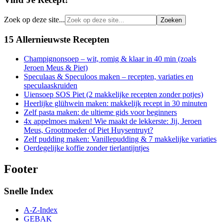
Zoek op deze site...
15 Allernieuwste Recepten
Champignonsoep – wit, romig & klaar in 40 min (zoals
Jeroen Meus & Piet)
Speculaas & Speculoos maken – recepten, variaties en
speculaaskruiden
Uiensoep SOS Piet (2 makkelijke recepten zonder potjes)
Heerlijke glühwein maken: makkelijk recept in 30 minuten
Zelf pasta maken: de ultieme gids voor beginners
4x appelmoes maken! Wie maakt de lekkerste: Jij, Jeroen
Meus, Grootmoeder of Piet Huysentruyt?
Zelf pudding maken: Vanillepudding & 7 makkelijke variaties
Oerdegelijke koffie zonder tierlantijntjes
Footer
Snelle Index
A-Z-Index
GEBAK