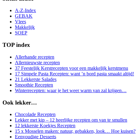
A-Z-Index
GEBAK
Vlees
Makkelijk
SOEP
TOP index
Allerhande recepten
Allernieuwste recepten
37 Feestelijk Kerstrecepten voor een makkelijk kerstmenu
17 Simpele Pasta Recepten: want ’n bord pasta smaakt altijd!
21 Lekkerste Salades
Smoothie Recepten
Winterrecepten: waar je het weer warm van zal krijgen…
Ook lekker…
Chocolade Recepten
Lekker met kip – 12 heerlijke recepten om van te smullen
12 lekkerste Koekjes Recepten
15 x Mosselen maken: natuur, gebakken, look… Hoe kuisen?
Eenvoudige Desserts