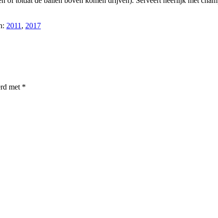
n of totdat de ballen boven komen drijven). Serveert heerlijk met cha
h:
2011
,
2017
erd met
*