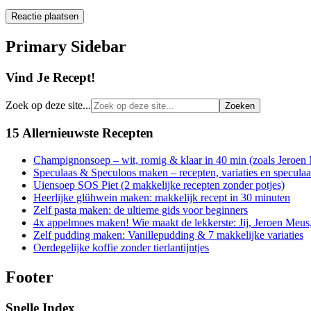
Primary Sidebar
Vind Je Recept!
Zoek op deze site...
15 Allernieuwste Recepten
Champignonsoep – wit, romig & klaar in 40 min (zoals Jeroen
Speculaas & Speculoos maken – recepten, variaties en specula
Uiensoep SOS Piet (2 makkelijke recepten zonder potjes)
Heerlijke glühwein maken: makkelijk recept in 30 minuten
Zelf pasta maken: de ultieme gids voor beginners
4x appelmoes maken! Wie maakt de lekkerste: Jij, Jeroen Meus
Zelf pudding maken: Vanillepudding & 7 makkelijke variaties
Oerdegelijke koffie zonder tierlantijntjes
Footer
Snelle Index