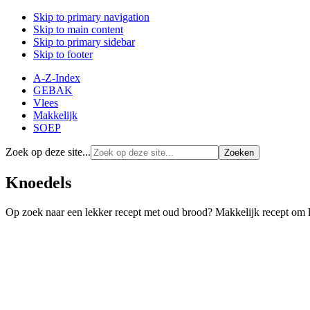
Skip to primary navigation
Skip to main content
Skip to primary sidebar
Skip to footer
A-Z-Index
GEBAK
Vlees
Makkelijk
SOEP
Zoek op deze site...
Knoedels
Op zoek naar een lekker recept met oud brood? Makkelijk recept om lek