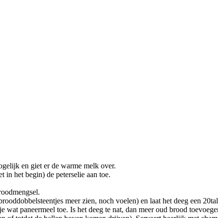
ogelijk en giet er de warme melk over.
t in het begin) de peterselie aan toe.
broodmengsel.
rooddobbelsteentjes meer zien, noch voelen) en laat het deeg een 20tal
g je wat paneermeel toe. Is het deeg te nat, dan meer oud brood toevoeg