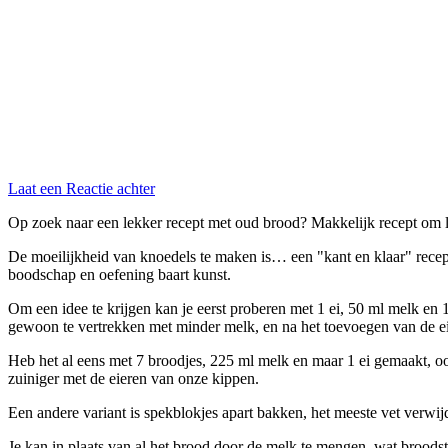
Laat een Reactie achter
Op zoek naar een lekker recept met oud brood? Makkelijk recept om lek
De moeilijkheid van knoedels te maken is… een "kant en klaar" recept 
boodschap en oefening baart kunst.
Om een idee te krijgen kan je eerst proberen met 1 ei, 50 ml melk en 
gewoon te vertrekken met minder melk, en na het toevoegen van de ei
Heb het al eens met 7 broodjes, 225 ml melk en maar 1 ei gemaakt, ook
zuiniger met de eieren van onze kippen.
Een andere variant is spekblokjes apart bakken, het meeste vet verwijd
Je kan in plaats van al het brood door de melk te mengen, wat broods