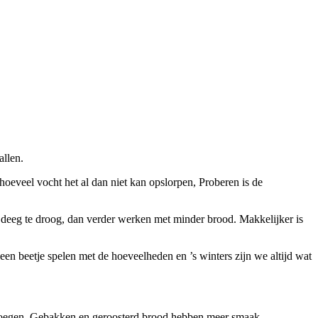
allen.
hoeveel vocht het al dan niet kan opslorpen, Proberen is de
et deeg te droog, dan verder werken met minder brood. Makkelijker is
een beetje spelen met de hoeveelheden en ’s winters zijn we altijd wat
ag voegen. Gebakken en geroosterd brood hebben meer smaak.