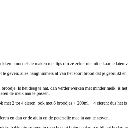
kere knoedels te maken met tips om ze zeker niet uit elkaar te laten v
te geven: alles hangt immers af van het soort brood dat je gebruikt en 
1 broodje. Is het deeg te nat, dan verder werken met minder melk, is h
eren de melk aan te passen.
 met 2 tot 4 eieren, ook met 6 broodjes + 200ml + 4 eieren: dus het is 
eren en dan er de ajuin en de peterselie mee in aan te stoven.
tukjes bakken/roosteren in (een beetje) boter en dan pas bij het besl