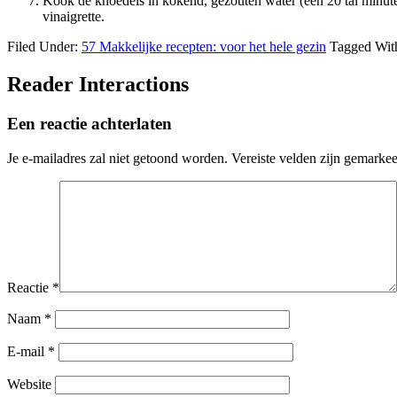
Kook de knoedels in kokend, gezouten water (een 20 tal minute
vinaigrette.
Filed Under:
57 Makkelijke recepten: voor het hele gezin
Tagged Wit
Reader Interactions
Een reactie achterlaten
Je e-mailadres zal niet getoond worden.
Vereiste velden zijn gemarke
Reactie
*
Naam
*
E-mail
*
Website