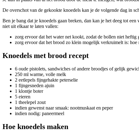
De overschot van de gekookte knoedels kan je de volgende dag in schi
Ben je bang dat je knoedels gaan breken, dan kan je het deeg tot een w
niet uit elkaar te laten vallen:
zorg ervoor dat het water net kookt, zodat de bollen niet hefti
zorg ervoor dat het brood zo klein mogelijk verkruimelt is: ho
Knoedels met brood recept
6 oude pistolets, sandwiches of andere broodjes of gelijk gewi
250 ml warme, volle melk
2 eetlepels fijngehakte peterselie
1 fijngesneden ajuin
1 klontje boter
5 eieren
1 theelepel zout
indien gewenst naar smaak: nootmuskaat en peper
indien nodig: paneermeel
Hoe knoedels maken