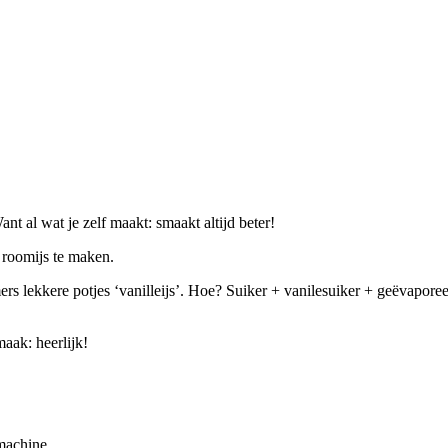
t al wat je zelf maakt: smaakt altijd beter!
 roomijs te maken.
s lekkere potjes ‘vanilleijs’. Hoe? Suiker + vanilesuiker + geëvaporeer
aak: heerlijk!
smachine