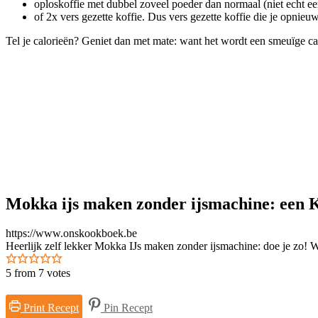
oploskoffie met dubbel zoveel poeder dan normaal (niet echt ee
of 2x vers gezette koffie. Dus vers gezette koffie die je opnie
Tel je calorieën? Geniet dan met mate: want het wordt een smeuïge ca
Mokka ijs maken zonder ijsmachine: een 
https://www.onskookboek.be
Heerlijk zelf lekker Mokka IJs maken zonder ijsmachine: doe je zo! Wan
5
from
7
votes
Print Recept
Pin Recept