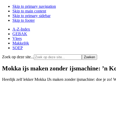
Skip to primary navigation
Skip to main content
Skip to primary sidebar
Skip to footer
A-Z-Index
GEBAK
Vlees
Makkelijk
SOEP
Zoek op deze site...
Mokka ijs maken zonder ijsmachine: ’n K
Heerlijk zelf lekker Mokka IJs maken zonder ijsmachine: doe je zo! Wan