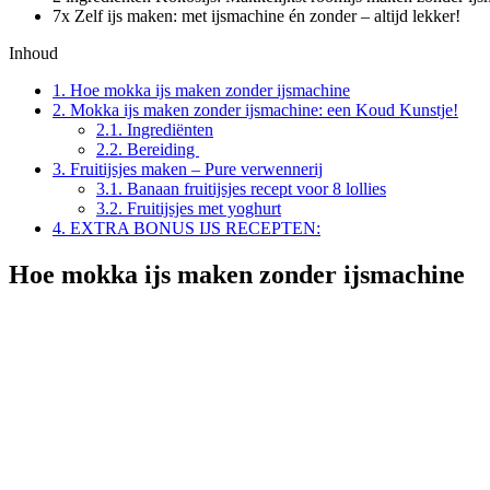
7x Zelf ijs maken: met ijsmachine én zonder – altijd lekker!
Inhoud
1.
Hoe mokka ijs maken zonder ijsmachine
2.
Mokka ijs maken zonder ijsmachine: een Koud Kunstje!
2.1.
Ingrediënten
2.2.
Bereiding
3.
Fruitijsjes maken – Pure verwennerij
3.1.
Banaan fruitijsjes recept voor 8 lollies
3.2.
Fruitijsjes met yoghurt
4.
EXTRA BONUS IJS RECEPTEN:
Hoe mokka ijs maken zonder ijsmachine