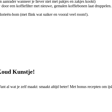
n aanrader wanneer je liever niet met pakjes en zakjes kookt)
uw door een koffiefilter met nieuwe, gemalen koffiebonen laat druppelen.
lorieën-bom (met flink wat suiker en vooral veel room!).
Koud Kunstje!
t al wat je zelf maakt: smaakt altijd beter! Met bonus recepten om ijsl