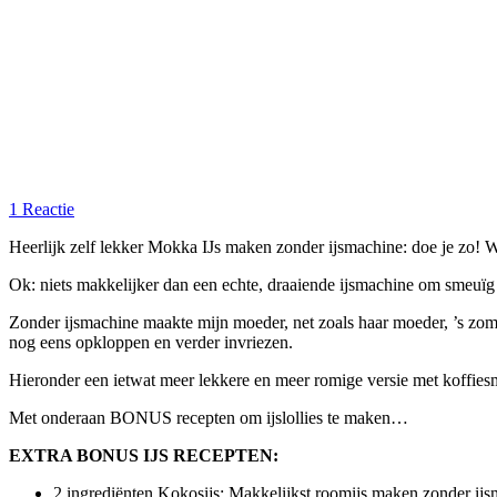
1 Reactie
Heerlijk zelf lekker Mokka IJs maken zonder ijsmachine: doe je zo! Wan
Ok: niets makkelijker dan een echte, draaiende ijsmachine om smeuïg
Zonder ijsmachine maakte mijn moeder, net zoals haar moeder, ’s zomer
nog eens opkloppen en verder invriezen.
Hieronder een ietwat meer lekkere en meer romige versie met koffiesm
Met onderaan BONUS recepten om ijslollies te maken…
EXTRA BONUS IJS RECEPTEN:
2 ingrediënten Kokosijs: Makkelijkst roomijs maken zonder ij