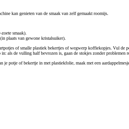
machine kan genieten van de smaak van zelf gemaakt roomijs.
r-zoete smaak).
(in plaats van gewone kristalsuiker).
tpotjes of smalle plastiek bekertjes of wegwerp koffiekopjes. Vul de pot
 in: als de vulling half bevrozen is, gaan de stokjes zonder problemen r
dan je potje of bekertje in met plastiekfolie, maak met een aardappelmes