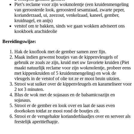
Piet’s reclame voor zijn wokmolentje (een kruidenmengeling
van geroosterde look, geroosterd sesamzaad, zwarte peper,
korianderzaad, ui, zeezout, venkelzaad, kaneel, gember,
kruidnagel, en anijs)
vetstof om te bakken, sinds we gaan wokken adviseert ons
kookboek arachideolie
Bereidingswijze:
Hak de knoflook met de gember samen zeer fijn.
Maak indien gewenst boutjes van de kippenvleugels of
gebruik ze zoals ze zijn, kruid met uw favoriete kruiden (Piet
maakt natuurlijk reclame voor zijn wokmolentje, probeer eens
met kippenkruiden of 5 kruidenmengeling) en wok de
vleugels in de vetstof of olie tot ze er mooi bruin uitzien.
Strooi wat suiker over de kippenvleugels en karameliseer voor
2 tot 3 minuten.
Blus de wok met de sojasaus en de balsamicoazijn en
sojasaus.
Strooi er de gember en look over en laat de saus even
doorkoken totdat ze mooi rond de boutjes zit.
Strooi er de versgehakte korianderblaadjes over en serveer als
feestelijk aperitiefhapje.