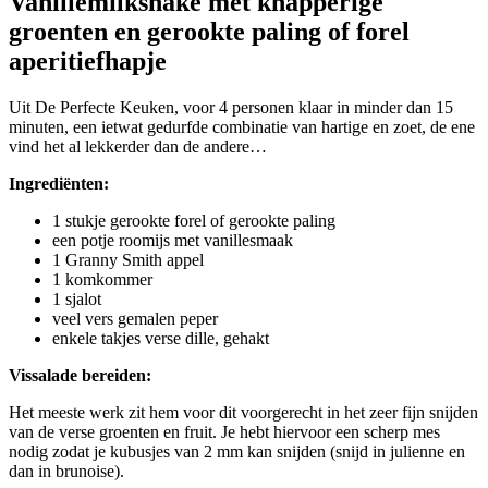
Vanillemilkshake met knapperige
groenten en gerookte paling of forel
aperitiefhapje
Uit De Perfecte Keuken, voor 4 personen klaar in minder dan 15
minuten, een ietwat gedurfde combinatie van hartige en zoet, de ene
vind het al lekkerder dan de andere…
Ingrediënten:
1 stukje gerookte forel of gerookte paling
een potje roomijs met vanillesmaak
1 Granny Smith appel
1 komkommer
1 sjalot
veel vers gemalen peper
enkele takjes verse dille, gehakt
Vissalade bereiden:
Het meeste werk zit hem voor dit voorgerecht in het zeer fijn snijden
van de verse groenten en fruit. Je hebt hiervoor een scherp mes
nodig zodat je kubusjes van 2 mm kan snijden (snijd in julienne en
dan in brunoise).