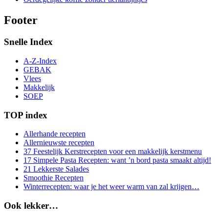
Footer
Snelle Index
A-Z-Index
GEBAK
Vlees
Makkelijk
SOEP
TOP index
Allerhande recepten
Allernieuwste recepten
37 Feestelijk Kerstrecepten voor een makkelijk kerstmenu
17 Simpele Pasta Recepten: want ’n bord pasta smaakt altijd!
21 Lekkerste Salades
Smoothie Recepten
Winterrecepten: waar je het weer warm van zal krijgen…
Ook lekker…