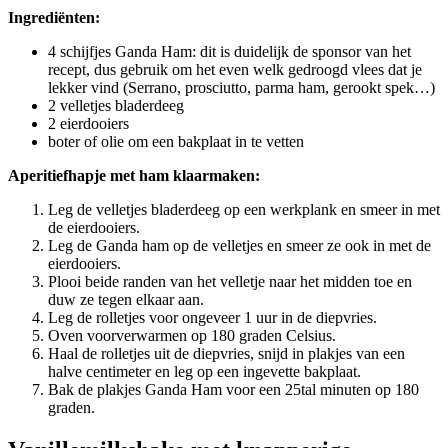
Ingrediënten:
4 schijfjes Ganda Ham: dit is duidelijk de sponsor van het
recept, dus gebruik om het even welk gedroogd vlees dat je
lekker vind (Serrano, prosciutto, parma ham, gerookt spek…)
2 velletjes bladerdeeg
2 eierdooiers
boter of olie om een bakplaat in te vetten
Aperitiefhapje met ham klaarmaken:
Leg de velletjes bladerdeeg op een werkplank en smeer in met
de eierdooiers.
Leg de Ganda ham op de velletjes en smeer ze ook in met de
eierdooiers.
Plooi beide randen van het velletje naar het midden toe en
duw ze tegen elkaar aan.
Leg de rolletjes voor ongeveer 1 uur in de diepvries.
Oven voorverwarmen op 180 graden Celsius.
Haal de rolletjes uit de diepvries, snijd in plakjes van een
halve centimeter en leg op een ingevette bakplaat.
Bak de plakjes Ganda Ham voor een 25tal minuten op 180
graden.