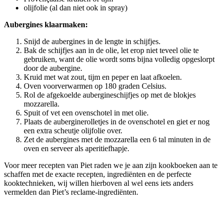
olijfolie (al dan niet ook in spray)
Aubergines klaarmaken:
Snijd de aubergines in de lengte in schijfjes.
Bak de schijfjes aan in de olie, let erop niet teveel olie te
gebruiken, want de olie wordt soms bijna volledig opgeslorpt
door de aubergine.
Kruid met wat zout, tijm en peper en laat afkoelen.
Oven voorverwarmen op 180 graden Celsius.
Rol de afgekoelde aubergineschijfjes op met de blokjes
mozzarella.
Spuit of vet een ovenschotel in met olie.
Plaats de auberginerolletjes in de ovenschotel en giet er nog
een extra scheutje olijfolie over.
Zet de aubergines met de mozzarella een 6 tal minuten in de
oven en serveer als aperitiefhapje.
Voor meer recepten van Piet raden we je aan zijn kookboeken aan te
schaffen met de exacte recepten, ingrediënten en de perfecte
kooktechnieken, wij willen hierboven al wel eens iets anders
vermelden dan Piet’s reclame-ingrediënten.