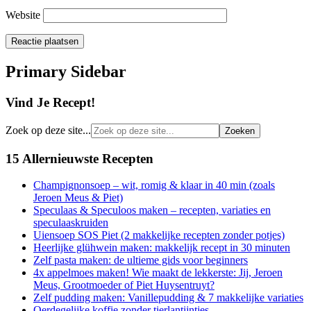
Website
Primary Sidebar
Vind Je Recept!
Zoek op deze site...
15 Allernieuwste Recepten
Champignonsoep – wit, romig & klaar in 40 min (zoals
Jeroen Meus & Piet)
Speculaas & Speculoos maken – recepten, variaties en
speculaaskruiden
Uiensoep SOS Piet (2 makkelijke recepten zonder potjes)
Heerlijke glühwein maken: makkelijk recept in 30 minuten
Zelf pasta maken: de ultieme gids voor beginners
4x appelmoes maken! Wie maakt de lekkerste: Jij, Jeroen
Meus, Grootmoeder of Piet Huysentruyt?
Zelf pudding maken: Vanillepudding & 7 makkelijke variaties
Oerdegelijke koffie zonder tierlantijntjes