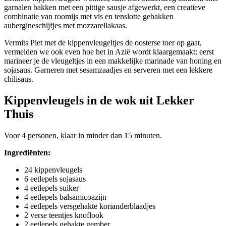
garnalen bakken met een pittige sausje afgewerkt, een creatieve
combinatie van roomijs met vis en tenslotte gebakken
aubergineschijfjes met mozzarellakaas.
Vermits Piet met de kippenvleugeltjes de oosterse toer op gaat,
vermelden we ook even hoe het in Azië wordt klaargemaakt: eerst
marineer je de vleugeltjes in een makkelijke marinade van honing en
sojasaus. Garneren met sesamzaadjes en serveren met een lekkere
chilisaus.
Kippenvleugels in de wok uit Lekker
Thuis
Voor 4 personen, klaar in minder dan 15 minuten.
Ingrediënten:
24 kippenvleugels
6 eetlepels sojasaus
4 eetlepels suiker
4 eetlepels balsamicoazijn
4 eetlepels versgehakte korianderblaadjes
2 verse teentjes knoflook
2 eetlepels gehakte gember