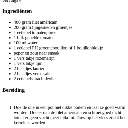
Servings
4
Ingrediënten
400
gram
filet américain
200
gram
fijngesneden groentjes
1
eetlepel tomatenpuree
1
blik gepelde tomaten
100
ml
water
1
eetlepel PH groentebouillon
of 1 bouillonblokje
peper en zout naar smaak
1
vers takje rozemarijn
1
vers takje tijm
2
blaadjes laurier
2
blaadjes verse salie
2
eetlepels arachideolie
Bereiding
Doe de olie in een pot met dikke bodem en laat ze goed warm
worden. Doe er dan de filet américain en schroei goed dicht
totdat er geen vocht meer uitkomt. Duw op het vlees zodat het
korreltjes worden.