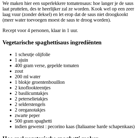
We maken hier een superlekkere tomatensaus: hoe langer je de saus
laat pruttelen, des te heerlijker zal ze worden. Kook wel op een zeer
laag vuur (zonder deksel) en let erop dat de saus niet droogkookt
(meer water toevoegen moest de saus te droog worden).
Recept voor 4 personen, klaar in 1 uur.
Vegetarische spaghettisaus ingrediënten
1 scheutje olijfolie
1 ajuin
400 gram verse, gepelde tomaten
zout
200 ml water
1 blokje groentenbouillon
2 knoflookteentjes
2 basilicumtakjes
2 peterselietakjes
2 selderstengels
2 oreganotakjes
zwarte peper
500 gram spaghetti
indien gewenst : pecorino kaas (Italiaanse harde schapenkaas)