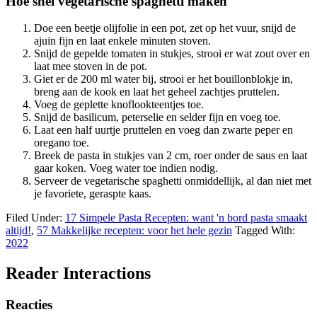
Hoe snel vegetarische spaghetti maken
Doe een beetje olijfolie in een pot, zet op het vuur, snijd de
ajuin fijn en laat enkele minuten stoven.
Snijd de gepelde tomaten in stukjes, strooi er wat zout over en
laat mee stoven in de pot.
Giet er de 200 ml water bij, strooi er het bouillonblokje in,
breng aan de kook en laat het geheel zachtjes pruttelen.
Voeg de geplette knoflookteentjes toe.
Snijd de basilicum, peterselie en selder fijn en voeg toe.
Laat een half uurtje pruttelen en voeg dan zwarte peper en
oregano toe.
Breek de pasta in stukjes van 2 cm, roer onder de saus en laat
gaar koken. Voeg water toe indien nodig.
Serveer de vegetarische spaghetti onmiddellijk, al dan niet met
je favoriete, geraspte kaas.
Filed Under:
17 Simpele Pasta Recepten: want 'n bord pasta smaakt
altijd!
,
57 Makkelijke recepten: voor het hele gezin
Tagged With:
2022
Reader Interactions
Reacties