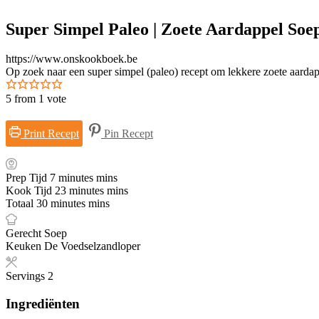
Super Simpel Paleo | Zoete Aardappel Soe
https://www.onskookboek.be
Op zoek naar een super simpel (paleo) recept om lekkere zoete aar
5
from 1 vote
Print Recept
Pin Recept
Prep Tijd
7
minutes
mins
Kook Tijd
23
minutes
mins
Totaal
30
minutes
mins
Gerecht
Soep
Keuken
De Voedselzandloper
Servings
2
Ingrediënten