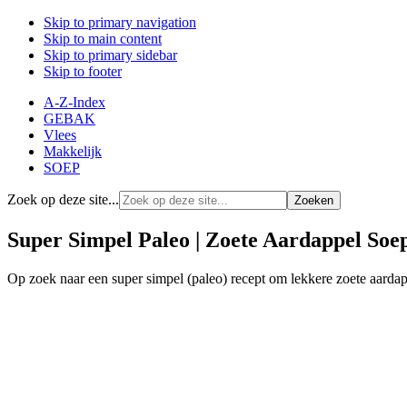
Skip to primary navigation
Skip to main content
Skip to primary sidebar
Skip to footer
A-Z-Index
GEBAK
Vlees
Makkelijk
SOEP
Zoek op deze site...
Super Simpel Paleo | Zoete Aardappel Soe
Op zoek naar een super simpel (paleo) recept om lekkere zoete aar