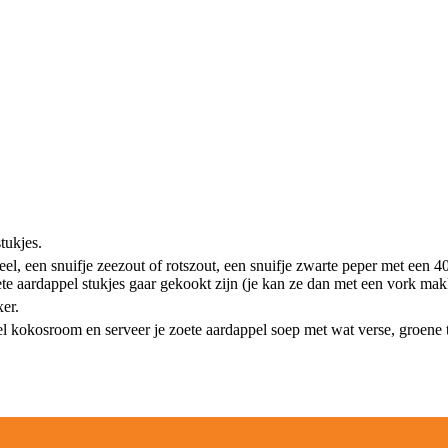
tukjes.
el, een snuifje zeezout of rotszout, een snuifje zwarte peper met een 40
ete aardappel stukjes gaar gekookt zijn (je kan ze dan met een vork makk
xer.
el kokosroom en serveer je zoete aardappel soep met wat verse, groene