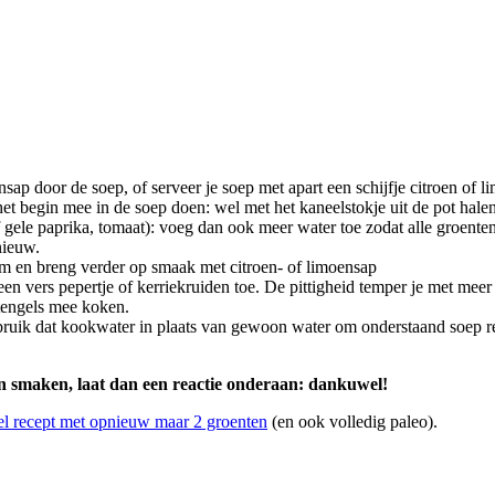
sap door de soep, of serveer je soep met apart een schijfje citroen of 
et begin mee in de soep doen: wel met het kaneelstokje uit de pot halen
ele paprika, tomaat): voeg dan ook meer water toe zodat alle groenten on
nieuw.
ijm en breng verder op smaak met citroen- of limoensap
en vers pepertje of kerriekruiden toe. De pittigheid temper je met mee
stengels mee koken.
ebruik dat kookwater in plaats van gewoon water om onderstaand soep re
ten smaken, laat dan een reactie onderaan: dankuwel!
pel recept met opnieuw maar 2 groenten
(en ook volledig paleo).