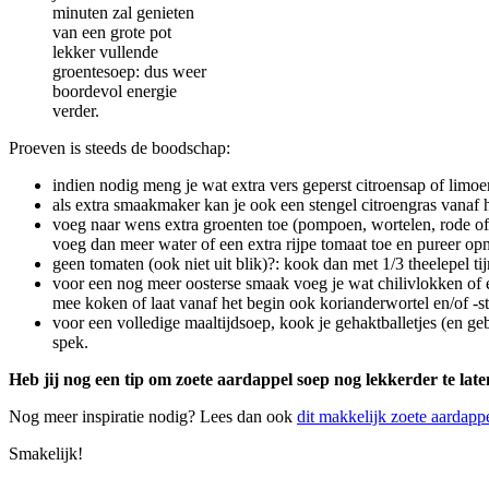
minuten zal genieten
van een grote pot
lekker vullende
groentesoep: dus weer
boordevol energie
verder.
Proeven is steeds de boodschap:
indien nodig meng je wat extra vers geperst citroensap of limoen
als extra smaakmaker kan je ook een stengel citroengras vanaf h
voeg naar wens extra groenten toe (pompoen, wortelen, rode of g
voeg dan meer water of een extra rijpe tomaat toe en pureer op
geen tomaten (ook niet uit blik)?: kook dan met 1/3 theelepel t
voor een nog meer oosterse smaak voeg je wat chilivlokken of e
mee koken of laat vanaf het begin ook korianderwortel en/of -
voor een volledige maaltijdsoep, kook je gehaktballetjes (en g
spek.
Heb jij nog een tip om zoete aardappel soep nog lekkerder te la
Nog meer inspiratie nodig? Lees dan ook
dit makkelijk zoete aardap
Smakelijk!