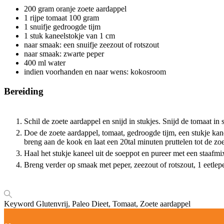
200
gram
oranje zoete aardappel
1
rijpe tomaat
100 gram
1
snuifje gedroogde tijm
1
stuk kaneelstokje van 1 cm
naar smaak: een snuifje zeezout of rotszout
naar smaak: zwarte peper
400
ml
water
indien voorhanden en naar wens: kokosroom
Bereiding
Schil de zoete aardappel en snijd in stukjes. Snijd de tomaat in s
Doe de zoete aardappel, tomaat, gedroogde tijm, een stukje kane
breng aan de kook en laat een 20tal minuten pruttelen tot de zo
Haal het stukje kaneel uit de soeppot en pureer met een staafmi
Breng verder op smaak met peper, zeezout of rotszout, 1 eetlep
Keyword
Glutenvrij, Paleo Dieet, Tomaat, Zoete aardappel