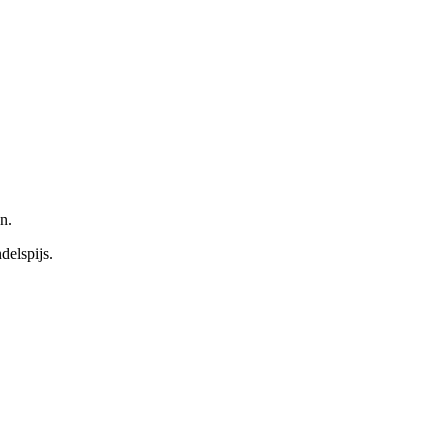
n.
delspijs.