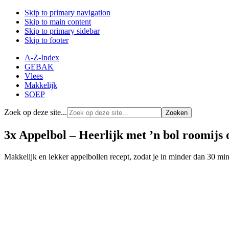
Skip to primary navigation
Skip to main content
Skip to primary sidebar
Skip to footer
A-Z-Index
GEBAK
Vlees
Makkelijk
SOEP
Zoek op deze site...
3x Appelbol – Heerlijk met ’n bol roomijs 
Makkelijk en lekker appelbollen recept, zodat je in minder dan 30 mi