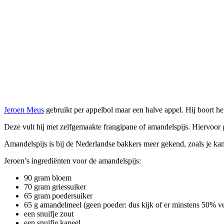
Jeroen Meus
gebruikt per appelbol maar een halve appel. Hij boort het
Deze vult hij met zelfgemaakte frangipane of amandelspijs. Hiervoor
Amandelspijs is bij de Nederlandse bakkers meer gekend, zoals je ka
Jeroen’s ingrediënten voor de amandelspijs:
90 gram bloem
70 gram griessuiker
65 gram poedersuiker
65 g amandelmeel (geen poeder: dus kijk of er minstens 50% vet
een snuifje zout
een snuifje kaneel