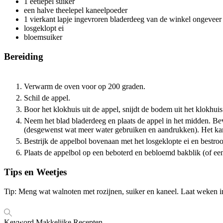
1
eetlepel suiker
een halve theelepel kaneelpoeder
1
vierkant lapje ingevroren bladerdeeg van de winkel
ongeveer 
losgeklopt ei
bloemsuiker
Bereiding
Verwarm de oven voor op 200 graden.
Schil de appel.
Boor het klokhuis uit de appel, snijdt de bodem uit het klokhui
Neem het blad bladerdeeg en plaats de appel in het midden. B
(desgewenst wat meer water gebruiken en aandrukken). Het kan 
Bestrijk de appelbol bovenaan met het losgeklopte ei en bestro
Plaats de appelbol op een beboterd en bebloemd bakblik (of ee
Tips en Weetjes
Tip: Meng wat walnoten met rozijnen, suiker en kaneel. Laat weken i
Keyword
Makkelijke Recepten