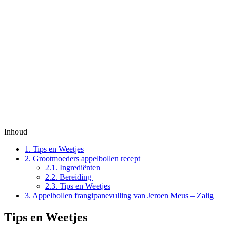
Inhoud
1.
Tips en Weetjes
2.
Grootmoeders appelbollen recept
2.1.
Ingrediënten
2.2.
Bereiding
2.3.
Tips en Weetjes
3.
Appelbollen frangipanevulling van Jeroen Meus – Zalig
Tips en Weetjes