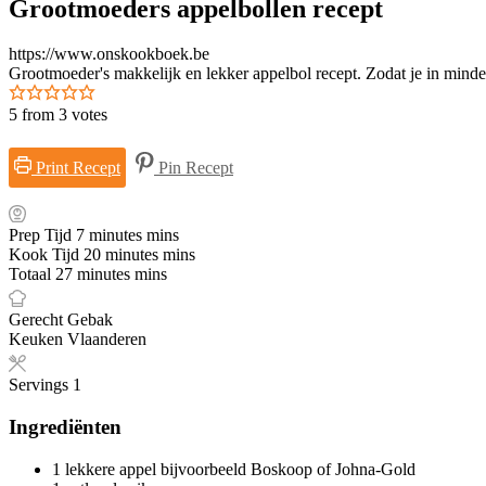
Grootmoeders appelbollen recept
https://www.onskookboek.be
Grootmoeder's makkelijk en lekker appelbol recept. Zodat je in minder
5
from
3
votes
Print Recept
Pin Recept
Prep Tijd
7
minutes
mins
Kook Tijd
20
minutes
mins
Totaal
27
minutes
mins
Gerecht
Gebak
Keuken
Vlaanderen
Servings
1
Ingrediënten
1
lekkere appel
bijvoorbeeld Boskoop of Johna-Gold