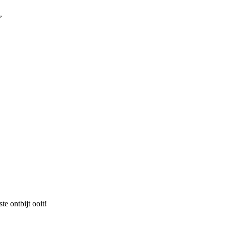
,
te ontbijt ooit!