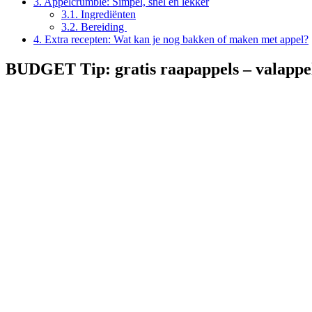
3.
Appelcrumble: Simpel, snel én lekker
3.1.
Ingrediënten
3.2.
Bereiding
4.
Extra recepten: Wat kan je nog bakken of maken met appel?
BUDGET Tip: gratis raapappels – valappe