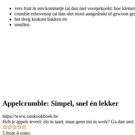
vers fruit in een kommetje (al dan niet voorgekookt: hoe kleiner j
crumble erbovenop (al dan niet mooi aangedrukt of gewoon grof e
het deeg krokant bakken en
smullen.
Appelcrumble: Simpel, snel én lekker
https://www.onskookboek.be
Heb je appels teveel: zin in taart, maar geen zin in werk? Ga dan snel 
5
from
4
votes