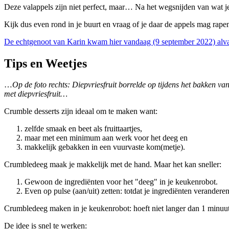
Deze valappels zijn niet perfect, maar… Na het wegsnijden van wat j
Kijk dus even rond in je buurt en vraag of je daar de appels mag rape
De echtgenoot van Karin kwam hier vandaag (9 september 2022) alvas
Tips en Weetjes
…
Op de foto rechts: Diepvriesfruit borrelde op tijdens het bakken v
met diepvriesfruit…
Crumble desserts zijn ideaal om te maken want:
zelfde smaak en beet als fruittaartjes,
maar met een minimum aan werk voor het deeg en
makkelijk gebakken in een vuurvaste kom(metje).
Crumbledeeg maak je makkelijk met de hand. Maar het kan sneller:
Gewoon de ingrediënten voor het "deeg" in je keukenrobot.
Even op pulse (aan/uit) zetten: totdat je ingrediënten veranderen
Crumbledeeg maken in je keukenrobot: hoeft niet langer dan 1 minuut
De idee is snel te werken: