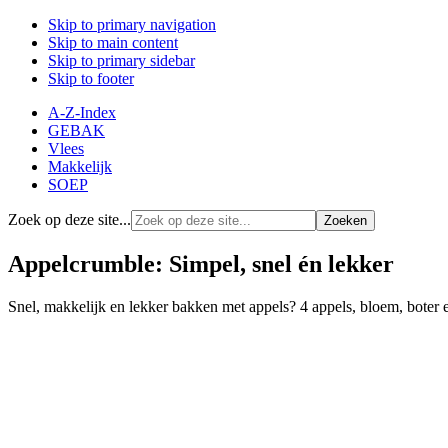
Skip to primary navigation
Skip to main content
Skip to primary sidebar
Skip to footer
A-Z-Index
GEBAK
Vlees
Makkelijk
SOEP
Zoek op deze site...
Appelcrumble: Simpel, snel én lekker
Snel, makkelijk en lekker bakken met appels? 4 appels, bloem, boter e