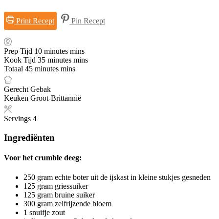
Print Recept
Pin Recept
Prep Tijd
10
minutes
mins
Kook Tijd
35
minutes
mins
Totaal
45
minutes
mins
Gerecht
Gebak
Keuken
Groot-Brittannië
Servings
4
Ingrediënten
Voor het crumble deeg:
250
gram
echte boter uit de ijskast
in kleine stukjes gesneden
125
gram
griessuiker
125
gram
bruine suiker
300
gram
zelfrijzende bloem
1
snuifje zout