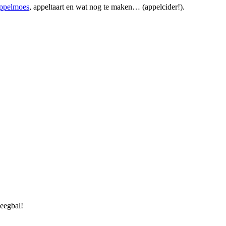
appelmoes
, appeltaart en wat nog te maken… (appelcider!).
deegbal!