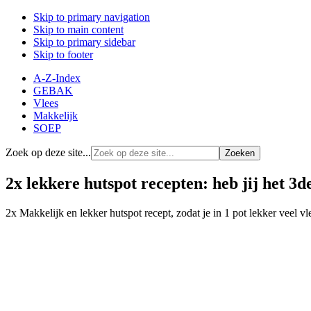
Skip to primary navigation
Skip to main content
Skip to primary sidebar
Skip to footer
A-Z-Index
GEBAK
Vlees
Makkelijk
SOEP
Zoek op deze site...
2x lekkere hutspot recepten: heb jij het 3d
2x Makkelijk en lekker hutspot recept, zodat je in 1 pot lekker veel 