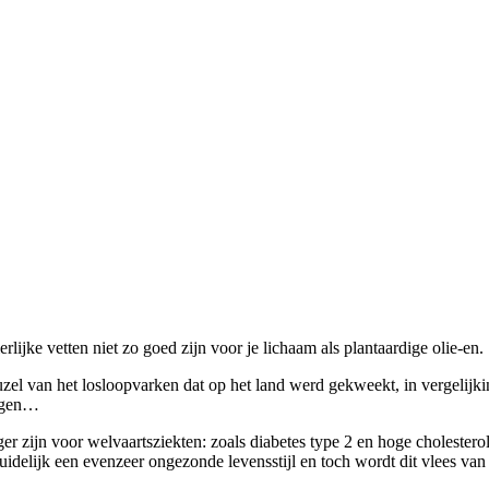
lijke vetten niet zo goed zijn voor je lichaam als plantaardige olie-en.
uzel van het losloopvarken dat op het land werd gekweekt, in vergelij
wegen…
er zijn voor welvaartsziekten: zoals diabetes type 2 en hoge choleste
idelijk een evenzeer ongezonde levensstijl en toch wordt dit vlees va