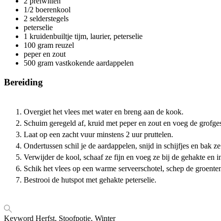
2
preiwitten
1/2
boerenkool
2
selderstegels
peterselie
1
kruidenbuiltje
tijm, laurier, peterselie
100
gram
reuzel
peper en zout
500
gram
vastkokende aardappelen
Bereiding
Overgiet het vlees met water en breng aan de kook.
Schuim geregeld af, kruid met peper en zout en voeg de grofges
Laat op een zacht vuur minstens 2 uur pruttelen.
Ondertussen schil je de aardappelen, snijd in schijfjes en bak ze
Verwijder de kool, schaaf ze fijn en voeg ze bij de gehakte en 
Schik het vlees op een warme serveerschotel, schep de groente
Bestrooi de hutspot met gehakte peterselie.
Keyword
Herfst, Stoofpotje, Winter