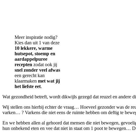
Meer inspiratie nodig?
Kies dan uit 1 van deze
10 lekkere, warme
hutsepot, stoemp en
aardappelpuree
recepten
zodat ook jij
snel zonder veel afwas
een gerecht kan
klaarmaken
met wat jij
het liefste eet
.
Wat gezondheid betreft, wordt dikwijls gezegd dat reuzel en andere dier
Wij stellen ons hierbij echter de vraag… Hoeveel gezonder was de re
varken… ? Varkens die niet eens de ruimte hebben om deftig te be
En we hebben allen al gehoord dat mensen die niet bewegen, gevoelig
hun onbekend eten en vee dat niet in staat om 1 poot te bewegen… Du