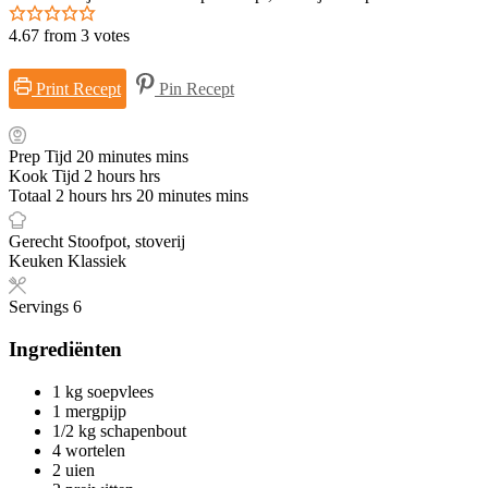
4.67
from
3
votes
Print Recept
Pin Recept
Prep Tijd
20
minutes
mins
Kook Tijd
2
hours
hrs
Totaal
2
hours
hrs
20
minutes
mins
Gerecht
Stoofpot, stoverij
Keuken
Klassiek
Servings
6
Ingrediënten
1
kg
soepvlees
1
mergpijp
1/2
kg
schapenbout
4
wortelen
2
uien