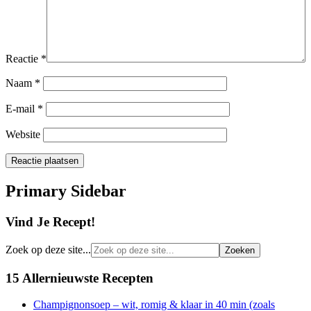
Reactie
*
Naam
*
E-mail
*
Website
Primary Sidebar
Vind Je Recept!
Zoek op deze site...
15 Allernieuwste Recepten
Champignonsoep – wit, romig & klaar in 40 min (zoals