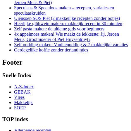
Jeroen Meus & Piet)
Speculaas & Speculoos maken – recepten, variaties en
speculaaskruiden
Uiensoep SOS Piet (2 makkelijke recepten zonder potjes)
Heerlijke glühwein maken: makkelijk recept in 30 minuten
Zelf pasta maken: de ultieme gids voor beginners
4x appelmoes maken! Wie maakt de lekkerste: Jij, Jeroen
Meus, Grootmoeder of Piet Huysentruyt?
Zelf pudding maken: Vanillepudding & 7 makkelijke variaties
Oerdegelijke koffie zonder tierlantijntjes
Footer
Snelle Index
A-Z-Index
GEBAK
Vlees
Makkelijk
SOEP
TOP index
Allerhande recepten