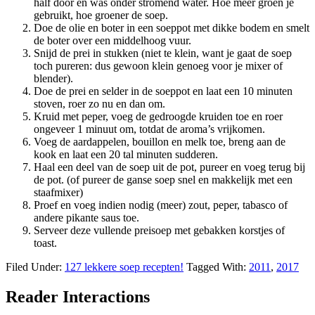
half door en was onder stromend water. Hoe meer groen je
gebruikt, hoe groener de soep.
Doe de olie en boter in een soeppot met dikke bodem en smelt
de boter over een middelhoog vuur.
Snijd de prei in stukken (niet te klein, want je gaat de soep
toch pureren: dus gewoon klein genoeg voor je mixer of
blender).
Doe de prei en selder in de soeppot en laat een 10 minuten
stoven, roer zo nu en dan om.
Kruid met peper, voeg de gedroogde kruiden toe en roer
ongeveer 1 minuut om, totdat de aroma’s vrijkomen.
Voeg de aardappelen, bouillon en melk toe, breng aan de
kook en laat een 20 tal minuten sudderen.
Haal een deel van de soep uit de pot, pureer en voeg terug bij
de pot. (of pureer de ganse soep snel en makkelijk met een
staafmixer)
Proef en voeg indien nodig (meer) zout, peper, tabasco of
andere pikante saus toe.
Serveer deze vullende preisoep met gebakken korstjes of
toast.
Filed Under:
127 lekkere soep recepten!
Tagged With:
2011
,
2017
Reader Interactions