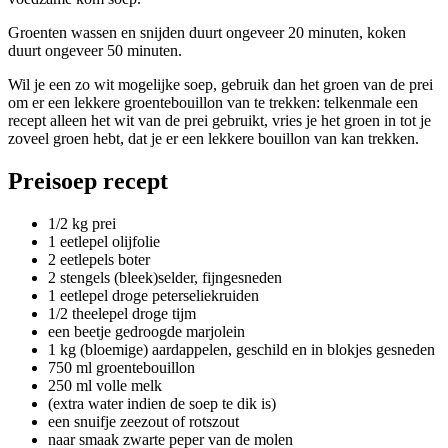
Groenten wassen en snijden duurt ongeveer 20 minuten, koken
duurt ongeveer 50 minuten.
Wil je een zo wit mogelijke soep, gebruik dan het groen van de prei
om er een lekkere groentebouillon van te trekken: telkenmale een
recept alleen het wit van de prei gebruikt, vries je het groen in tot je
zoveel groen hebt, dat je er een lekkere bouillon van kan trekken.
Preisoep recept
1/2 kg prei
1 eetlepel olijfolie
2 eetlepels boter
2 stengels (bleek)selder, fijngesneden
1 eetlepel droge peterseliekruiden
1/2 theelepel droge tijm
een beetje gedroogde marjolein
1 kg (bloemige) aardappelen, geschild en in blokjes gesneden
750 ml groentebouillon
250 ml volle melk
(extra water indien de soep te dik is)
een snuifje zeezout of rotszout
naar smaak zwarte peper van de molen