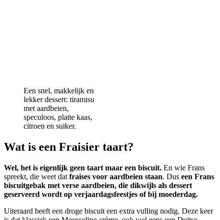
Een snel, makkelijk en
lekker dessert: tiramisu
met aardbeien,
speculoos, platte kaas,
citroen en suiker.
Wat is een Fraisier taart?
Wel, het is eigenlijk geen taart maar een biscuit.
En wie Frans
spreekt, die weet dat
fraises voor aardbeien staan
. Dus
een Frans
biscuitgebak met verse aardbeien, die dikwijls als dessert
geserveerd wordt op verjaardagsfeestjes of bij moederdag.
Uiteraard heeft een droge biscuit een extra vulling nodig. Deze keer
is dat klassiek een Mousseline-crème, ook wel eens een Duitse