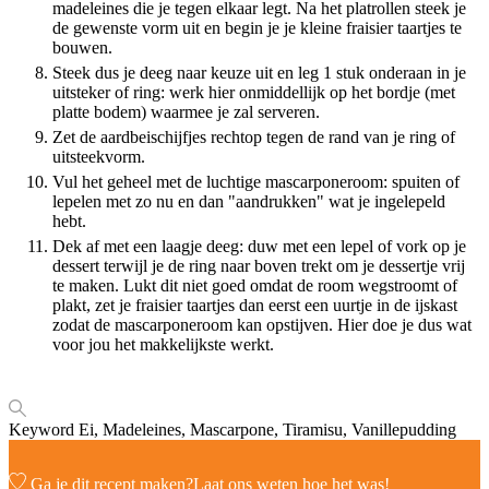
madeleines die je tegen elkaar legt. Na het platrollen steek je
de gewenste vorm uit en begin je je kleine fraisier taartjes te
bouwen.
Steek dus je deeg naar keuze uit en leg 1 stuk onderaan in je
uitsteker of ring: werk hier onmiddellijk op het bordje (met
platte bodem) waarmee je zal serveren.
Zet de aardbeischijfjes rechtop tegen de rand van je ring of
uitsteekvorm.
Vul het geheel met de luchtige mascarponeroom: spuiten of
lepelen met zo nu en dan "aandrukken" wat je ingelepeld
hebt.
Dek af met een laagje deeg: duw met een lepel of vork op je
dessert terwijl je de ring naar boven trekt om je dessertje vrij
te maken. Lukt dit niet goed omdat de room wegstroomt of
plakt, zet je fraisier taartjes dan eerst een uurtje in de ijskast
zodat de mascarponeroom kan opstijven. Hier doe je dus wat
voor jou het makkelijkste werkt.
Keyword
Ei, Madeleines, Mascarpone, Tiramisu, Vanillepudding
Ga je dit recept maken?
Laat ons weten
hoe het was!