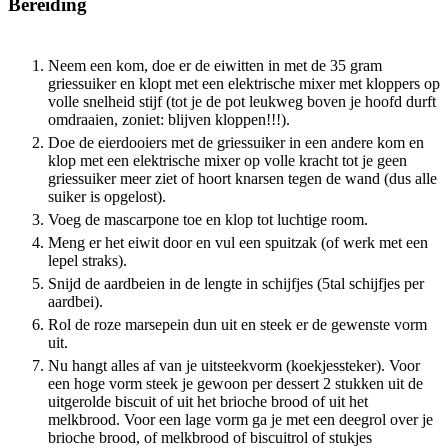
Bereiding
Neem een kom, doe er de eiwitten in met de 35 gram
griessuiker en klopt met een elektrische mixer met kloppers op
volle snelheid stijf (tot je de pot leukweg boven je hoofd durft
omdraaien, zoniet: blijven kloppen!!!).
Doe de eierdooiers met de griessuiker in een andere kom en
klop met een elektrische mixer op volle kracht tot je geen
griessuiker meer ziet of hoort knarsen tegen de wand (dus alle
suiker is opgelost).
Voeg de mascarpone toe en klop tot luchtige room.
Meng er het eiwit door en vul een spuitzak (of werk met een
lepel straks).
Snijd de aardbeien in de lengte in schijfjes (5tal schijfjes per
aardbei).
Rol de roze marsepein dun uit en steek er de gewenste vorm
uit.
Nu hangt alles af van je uitsteekvorm (koekjessteker). Voor
een hoge vorm steek je gewoon per dessert 2 stukken uit de
uitgerolde biscuit of uit het brioche brood of uit het
melkbrood. Voor een lage vorm ga je met een deegrol over je
brioche brood, of melkbrood of biscuitrol of stukjes