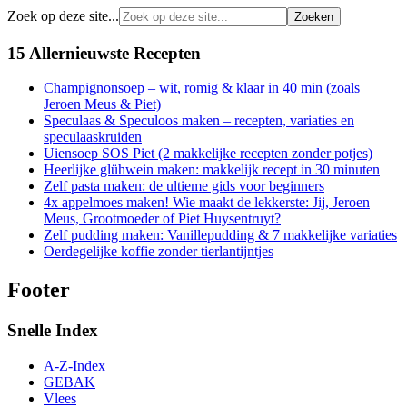
Zoek op deze site...
15 Allernieuwste Recepten
Champignonsoep – wit, romig & klaar in 40 min (zoals
Jeroen Meus & Piet)
Speculaas & Speculoos maken – recepten, variaties en
speculaaskruiden
Uiensoep SOS Piet (2 makkelijke recepten zonder potjes)
Heerlijke glühwein maken: makkelijk recept in 30 minuten
Zelf pasta maken: de ultieme gids voor beginners
4x appelmoes maken! Wie maakt de lekkerste: Jij, Jeroen
Meus, Grootmoeder of Piet Huysentruyt?
Zelf pudding maken: Vanillepudding & 7 makkelijke variaties
Oerdegelijke koffie zonder tierlantijntjes
Footer
Snelle Index
A-Z-Index
GEBAK
Vlees