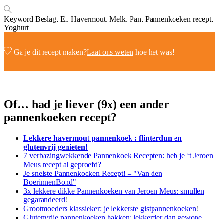
Keyword
Beslag, Ei, Havermout, Melk, Pan, Pannenkoeken recept,
Yoghurt
Ga je dit recept maken?
Laat ons weten
hoe het was!
Of… had je liever (9x) een ander
pannenkoeken recept?
Lekkere havermout pannenkoek : flinterdun en
glutenvrij genieten!
7 verbazingwekkende Pannenkoek Recepten: heb je ‘t Jeroen
Meus recept al geproefd?
Je snelste Pannenkoeken Recept! – "Van den
BoerinnenBond"
3x lekkere dikke Pannenkoeken van Jeroen Meus: smullen
gegarandeerd
!
Grootmoeders klassieker: je lekkerste gistpannenkoeken
!
Glutenvrije pannenkoeken bakken: lekkerder dan gewone