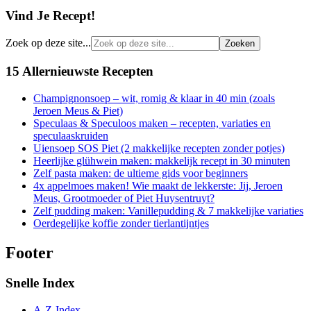
Vind Je Recept!
Zoek op deze site...
15 Allernieuwste Recepten
Champignonsoep – wit, romig & klaar in 40 min (zoals
Jeroen Meus & Piet)
Speculaas & Speculoos maken – recepten, variaties en
speculaaskruiden
Uiensoep SOS Piet (2 makkelijke recepten zonder potjes)
Heerlijke glühwein maken: makkelijk recept in 30 minuten
Zelf pasta maken: de ultieme gids voor beginners
4x appelmoes maken! Wie maakt de lekkerste: Jij, Jeroen
Meus, Grootmoeder of Piet Huysentruyt?
Zelf pudding maken: Vanillepudding & 7 makkelijke variaties
Oerdegelijke koffie zonder tierlantijntjes
Footer
Snelle Index
A-Z-Index