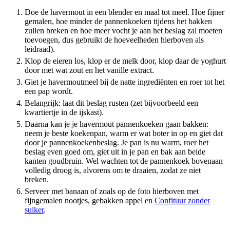
Doe de havermout in een blender en maal tot meel. Hoe fijner
gemalen, hoe minder de pannenkoeken tijdens het bakken
zullen breken en hoe meer vocht je aan het beslag zal moeten
toevoegen, dus gebruikt de hoeveelheden hierboven als
leidraad).
Klop de eieren los, klop er de melk door, klop daar de yoghurt
door met wat zout en het vanille extract.
Giet je havermoutmeel bij de natte ingrediënten en roer tot het
een pap wordt.
Belangrijk: laat dit beslag rusten (zet bijvoorbeeld een
kwartiertje in de ijskast).
Daarna kan je je havermout pannenkoeken gaan bakken:
neem je beste koekenpan, warm er wat boter in op en giet dat
door je pannenkoekenbeslag. Je pan is nu warm, roer het
beslag even goed om, giet uit in je pan en bak aan beide
kanten goudbruin. Wel wachten tot de pannenkoek bovenaan
volledig droog is, alvorens om te draaien, zodat ze niet
breken.
Serveer met banaan of zoals op de foto hierboven met
fijngemalen nootjes, gebakken appel en
Confituur zonder
suiker
.