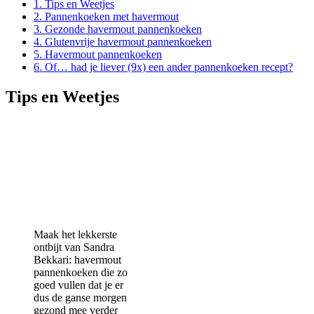
1.
Tips en Weetjes
2.
Pannenkoeken met havermout
3.
Gezonde havermout pannenkoeken
4.
Glutenvrije havermout pannenkoeken
5.
Havermout pannenkoeken
6.
Of… had je liever (9x) een ander pannenkoeken recept?
Tips en Weetjes
Maak het lekkerste
ontbijt van Sandra
Bekkari: havermout
pannenkoeken die zo
goed vullen dat je er
dus de ganse morgen
gezond mee verder