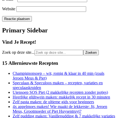
Website
Primary Sidebar
Vind Je Recept!
Zoek op deze site...
15 Allernieuwste Recepten
Champignonsoep – wit, romig & klaar in 40 min (zoals
Jeroen Meus & Piet)
Speculaas & Speculoos maken – recepten, variaties en
speculaaskruiden
Uiensoep SOS Piet (2 makkelijke recepten zonder potjes)
Heerlijke glühwein maken: makkelijk recept in 30 minuten
Zelf pasta maken: de ultieme gids voor beginners
4x appelmoes maken! Wie maakt de lekkerste: Jij, Jeroen
Meus, Grootmoeder of Piet Huysentruyt?
Zelf pudding maken: Vanillepudding & 7 makkelijke variaties