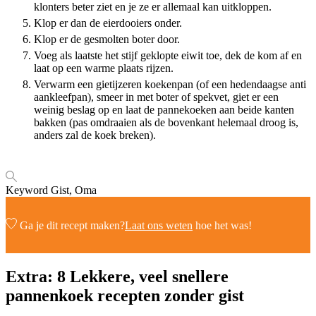
klonters beter ziet en je ze er allemaal kan uitkloppen.
Klop er dan de eierdooiers onder.
Klop er de gesmolten boter door.
Voeg als laatste het stijf geklopte eiwit toe, dek de kom af en
laat op een warme plaats rijzen.
Verwarm een gietijzeren koekenpan (of een hedendaagse anti
aankleefpan), smeer in met boter of spekvet, giet er een
weinig beslag op en laat de pannekoeken aan beide kanten
bakken (pas omdraaien als de bovenkant helemaal droog is,
anders zal de koek breken).
Keyword
Gist, Oma
Ga je dit recept maken?
Laat ons weten
hoe het was!
Extra: 8 Lekkere, veel snellere
pannenkoek recepten zonder gist