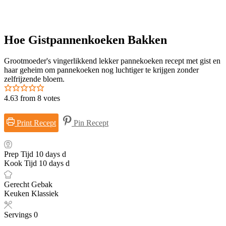
Hoe Gistpannenkoeken Bakken
Grootmoeder's vingerlikkend lekker pannekoeken recept met gist en
haar geheim om pannekoeken nog luchtiger te krijgen zonder
zelfrijzende bloem.
4.63
from
8
votes
Print Recept
Pin Recept
Prep Tijd
10
days
d
Kook Tijd
10
days
d
Gerecht
Gebak
Keuken
Klassiek
Servings
0