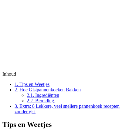
Inhoud
1.
Tips en Weetjes
2.
Hoe Gistpannenkoeken Bakken
2.1.
Ingrediënten
2.2.
Bereiding
3.
Extra: 8 Lekkere, veel snellere pannenkoek recepten
zonder gist
Tips en Weetjes