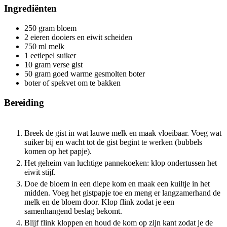
Ingrediënten
250
gram
bloem
2
eieren
dooiers en eiwit scheiden
750
ml
melk
1
eetlepel suiker
10
gram
verse gist
50
gram
goed warme
gesmolten boter
boter of spekvet om te bakken
Bereiding
Breek de gist in wat lauwe melk en maak vloeibaar. Voeg wat
suiker bij en wacht tot de gist begint te werken (bubbels
komen op het papje).
Het geheim van luchtige pannekoeken: klop ondertussen het
eiwit stijf.
Doe de bloem in een diepe kom en maak een kuiltje in het
midden. Voeg het gistpapje toe en meng er langzamerhand de
melk en de bloem door. Klop flink zodat je een
samenhangend beslag bekomt.
Blijf flink kloppen en houd de kom op zijn kant zodat je de