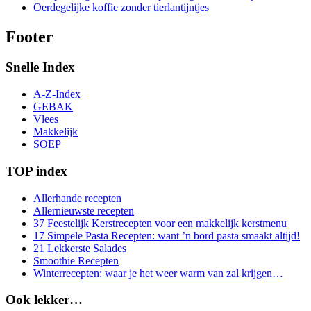
Oerdegelijke koffie zonder tierlantijntjes
Footer
Snelle Index
A-Z-Index
GEBAK
Vlees
Makkelijk
SOEP
TOP index
Allerhande recepten
Allernieuwste recepten
37 Feestelijk Kerstrecepten voor een makkelijk kerstmenu
17 Simpele Pasta Recepten: want ’n bord pasta smaakt altijd!
21 Lekkerste Salades
Smoothie Recepten
Winterrecepten: waar je het weer warm van zal krijgen…
Ook lekker…