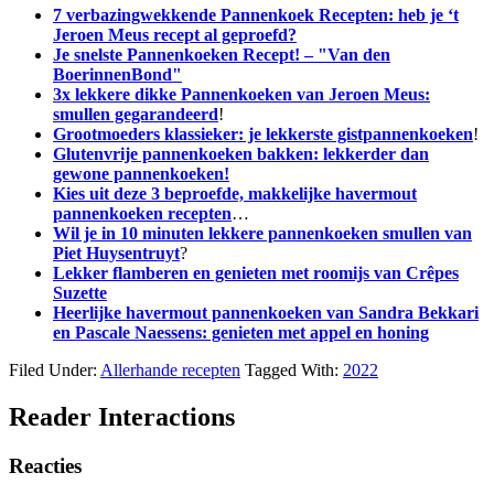
7 verbazingwekkende Pannenkoek Recepten: heb je ‘t
Jeroen Meus recept al geproefd?
Je snelste Pannenkoeken Recept! – "Van den
BoerinnenBond"
3x lekkere dikke Pannenkoeken van Jeroen Meus:
smullen gegarandeerd
!
Grootmoeders klassieker: je lekkerste gistpannenkoeken
!
Glutenvrije pannenkoeken bakken: lekkerder dan
gewone pannenkoeken!
Kies uit deze 3 beproefde, makkelijke havermout
pannenkoeken recepten
…
Wil je in 10 minuten lekkere pannenkoeken smullen van
Piet Huysentruyt
?
Lekker flamberen en genieten met roomijs van Crêpes
Suzette
Heerlijke havermout pannenkoeken van Sandra Bekkari
en Pascale Naessens: genieten met appel en honing
Filed Under:
Allerhande recepten
Tagged With:
2022
Reader Interactions
Reacties