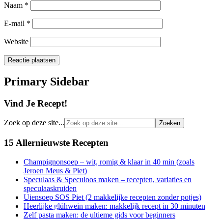
Naam
*
E-mail
*
Website
Primary Sidebar
Vind Je Recept!
Zoek op deze site...
15 Allernieuwste Recepten
Champignonsoep – wit, romig & klaar in 40 min (zoals
Jeroen Meus & Piet)
Speculaas & Speculoos maken – recepten, variaties en
speculaaskruiden
Uiensoep SOS Piet (2 makkelijke recepten zonder potjes)
Heerlijke glühwein maken: makkelijk recept in 30 minuten
Zelf pasta maken: de ultieme gids voor beginners