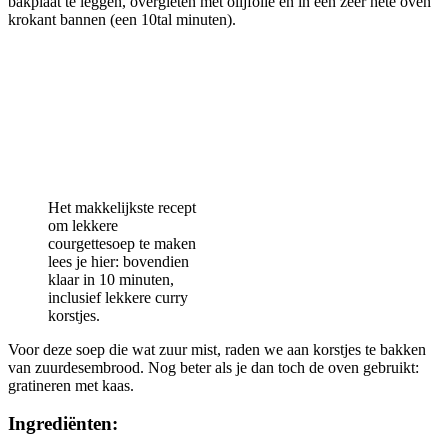
bakplaat te leggen, overgieten met olijfolie en in een zeer hete oven
krokant bannen (een 10tal minuten).
Het makkelijkste recept
om lekkere
courgettesoep te maken
lees je hier: bovendien
klaar in 10 minuten,
inclusief lekkere curry
korstjes.
Voor deze soep die wat zuur mist, raden we aan korstjes te bakken
van zuurdesembrood. Nog beter als je dan toch de oven gebruikt:
gratineren met kaas.
Ingrediënten: