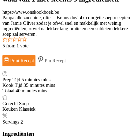
https://www.onskookboek.be
Pappa alle zucchine, ofte ... Bonus dus! 4x courgettesoep recepten
van Jamie Oliver zodat je ofwel snel en makkelijk met weinig
ingrediënten, ofwel na lekker lang pruttelen een subleiem lekkere
soep zal serveren.
5
from 1 vote
Print Recept
Pin Recept
Prep Tijd
5
minutes
mins
Kook Tijd
35
minutes
mins
Totaal
40
minutes
mins
Gerecht
Soep
Keuken
Klassiek
Servings
2
Ingrediënten