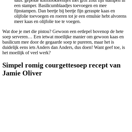
saus: gepelde knoflookteentjes met grof zout fijn stampen in
een stamper. Basilicumblaadjes toevoegen en mee
fijnstampen. Dan beetje bij beetje fijn geraspte kaas en
olijfolie toevoegen en roeren tot je een emulsie hebt alvorens
meer kaas en olijfolie toe te voegen.
Wat doe je met die pistou? Gewoon een eetlepel bovenop de hete
soep serveren… Een ietwat moeilijke manier om gewoon kaas en
basilicum mee door de gegaarde soep te pureren, maar het is
duidelijk eens iets Anders dan Anders, dus doen! Want geef toe, is
het moeilijk of veel werk?
Simpel romig courgettesoep recept van
Jamie Oliver