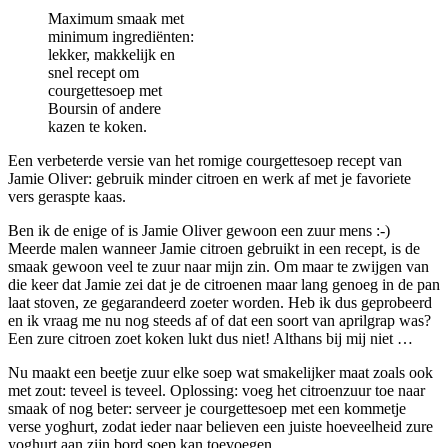
Maximum smaak met
minimum ingrediënten:
lekker, makkelijk en
snel recept om
courgettesoep met
Boursin of andere
kazen te koken.
Een verbeterde versie van het romige courgettesoep recept van
Jamie Oliver: gebruik minder citroen en werk af met je favoriete
vers geraspte kaas.
Ben ik de enige of is Jamie Oliver gewoon een zuur mens :-)
Meerde malen wanneer Jamie citroen gebruikt in een recept, is de
smaak gewoon veel te zuur naar mijn zin. Om maar te zwijgen van
die keer dat Jamie zei dat je de citroenen maar lang genoeg in de pan
laat stoven, ze gegarandeerd zoeter worden. Heb ik dus geprobeerd
en ik vraag me nu nog steeds af of dat een soort van aprilgrap was?
Een zure citroen zoet koken lukt dus niet! Althans bij mij niet …
Nu maakt een beetje zuur elke soep wat smakelijker maat zoals ook
met zout: teveel is teveel. Oplossing: voeg het citroenzuur toe naar
smaak of nog beter: serveer je courgettesoep met een kommetje
verse yoghurt, zodat ieder naar believen een juiste hoeveelheid zure
yoghurt aan zijn bord soep kan toevoegen.