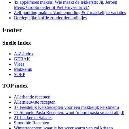
4x appelmoes maken! Wie maakt de lekkerste: Jij, Jeroen
Meus, Grootmoeder of Piet Huysentruyt?
Zelf pudding maken: Vanillepudding & 7 makkelijke variaties
Oerdegelijke koffie zonder tierlantijntjes
Footer
Snelle Index
A-Z-Index
GEBAK
Vlees
Makkelijk
SOEP
TOP index
Allerhande recepten
Allernieuwste recepten
37 Feestelijk Kerstrecepten voor een makkelijk kerstmenu
17 Simpele Pasta Recepten: want ’n bord pasta smaakt altijd!
21 Lekkerste Salades
Smoothie Recepten
Winterrecepten: waar je het weer warm van zal krijgen…