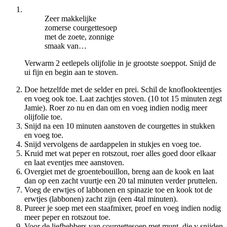
Zeer makkelijke
zomerse courgettesoep
met de zoete, zonnige
smaak van…
Verwarm 2 eetlepels olijfolie in je grootste soeppot. Snijd de
ui fijn en begin aan te stoven.
Doe hetzelfde met de selder en prei. Schil de knoflookteentjes
en voeg ook toe. Laat zachtjes stoven. (10 tot 15 minuten zegt
Jamie). Roer zo nu en dan om en voeg indien nodig meer
olijfolie toe.
Snijd na een 10 minuten aanstoven de courgettes in stukken
en voeg toe.
Snijd vervolgens de aardappelen in stukjes en voeg toe.
Kruid met wat peper en rotszout, roer alles goed door elkaar
en laat eventjes mee aanstoven.
Overgiet met de groentebouillon, breng aan de kook en laat
dan op een zacht vuurtje een 20 tal minuten verder pruttelen.
Voeg de erwtjes of labbonen en spinazie toe en kook tot de
erwtjes (labbonen) zacht zijn (een 4tal minuten).
Pureer je soep met een staafmixer, proef en voeg indien nodig
meer peper en rotszout toe.
Voor de liefhebbers van courgettesoep met munt, die v snijden