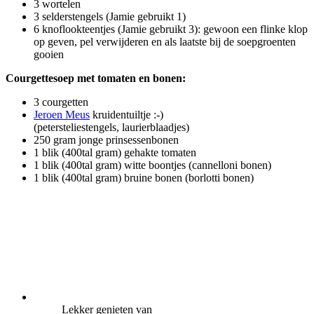
3 wortelen
3 selderstengels (Jamie gebruikt 1)
6 knoflookteentjes (Jamie gebruikt 3): gewoon een flinke klop
op geven, pel verwijderen en als laatste bij de soepgroenten
gooien
Courgettesoep met tomaten en bonen:
3 courgetten
Jeroen Meus
kruidentuiltje :-)
(petersteliestengels, laurierblaadjes)
250 gram jonge prinsessenbonen
1 blik (400tal gram) gehakte tomaten
1 blik (400tal gram) witte boontjes (cannelloni bonen)
1 blik (400tal gram) bruine bonen (borlotti bonen)
Lekker genieten van