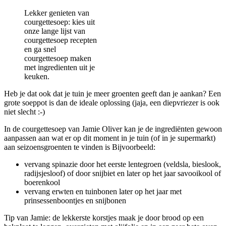
Lekker genieten van
courgettesoep: kies uit
onze lange lijst van
courgettesoep recepten
en ga snel
courgettesoep maken
met ingredienten uit je
keuken.
Heb je dat ook dat je tuin je meer groenten geeft dan je aankan? Een
grote soeppot is dan de ideale oplossing (jaja, een diepvriezer is ook
niet slecht :-)
In de courgettesoep van Jamie Oliver kan je de ingrediënten gewoon
aanpassen aan wat er op dit moment in je tuin (of in je supermarkt)
aan seizoensgroenten te vinden is Bijvoorbeeld:
vervang spinazie door het eerste lentegroen (veldsla, bieslook,
radijsjesloof) of door snijbiet en later op het jaar savooikool of
boerenkool
vervang erwten en tuinbonen later op het jaar met
prinsessenboontjes en snijbonen
Tip van Jamie: de lekkerste korstjes maak je door brood op een