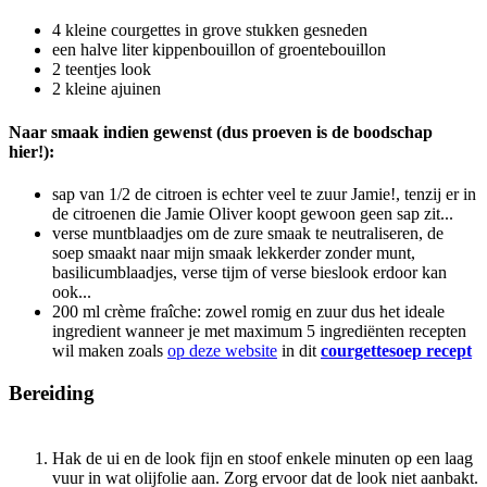
4
kleine courgettes in grove stukken gesneden
een halve liter kippenbouillon of groentebouillon
2
teentjes look
2
kleine ajuinen
Naar smaak indien gewenst (dus proeven is de boodschap
hier!):
sap van 1/2 de citroen
is echter veel te zuur Jamie!, tenzij er in
de citroenen die Jamie Oliver koopt gewoon geen sap zit...
verse muntblaadjes
om de zure smaak te neutraliseren, de
soep smaakt naar mijn smaak lekkerder zonder munt,
basilicumblaadjes, verse tijm of verse bieslook erdoor kan
ook...
200
ml
crème fraîche: zowel romig en zuur
dus het ideale
ingredient wanneer je met maximum 5 ingrediënten recepten
wil maken zoals
op deze website
in dit
courgettesoep recept
Bereiding
Hak de ui en de look fijn en stoof enkele minuten op een laag
vuur in wat olijfolie aan. Zorg ervoor dat de look niet aanbakt.