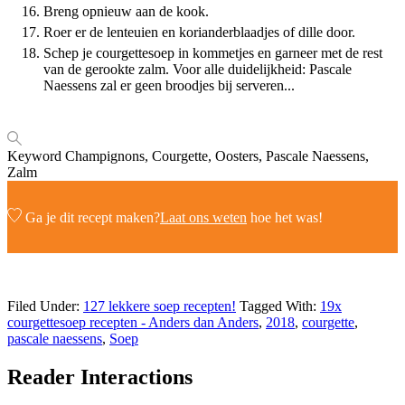
Breng opnieuw aan de kook.
Roer er de lenteuien en korianderblaadjes of dille door.
Schep je courgettesoep in kommetjes en garneer met de rest
van de gerookte zalm. Voor alle duidelijkheid: Pascale
Naessens zal er geen broodjes bij serveren...
Keyword
Champignons, Courgette, Oosters, Pascale Naessens,
Zalm
Ga je dit recept maken?
Laat ons weten
hoe het was!
Filed Under:
127 lekkere soep recepten!
Tagged With:
19x
courgettesoep recepten - Anders dan Anders
,
2018
,
courgette
,
pascale naessens
,
Soep
Reader Interactions