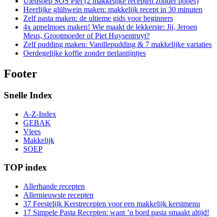
Uiensoep SOS Piet (2 makkelijke recepten zonder potjes)
Heerlijke glühwein maken: makkelijk recept in 30 minuten
Zelf pasta maken: de ultieme gids voor beginners
4x appelmoes maken! Wie maakt de lekkerste: Jij, Jeroen
Meus, Grootmoeder of Piet Huysentruyt?
Zelf pudding maken: Vanillepudding & 7 makkelijke variaties
Oerdegelijke koffie zonder tierlantijntjes
Footer
Snelle Index
A-Z-Index
GEBAK
Vlees
Makkelijk
SOEP
TOP index
Allerhande recepten
Allernieuwste recepten
37 Feestelijk Kerstrecepten voor een makkelijk kerstmenu
17 Simpele Pasta Recepten: want ’n bord pasta smaakt altijd!