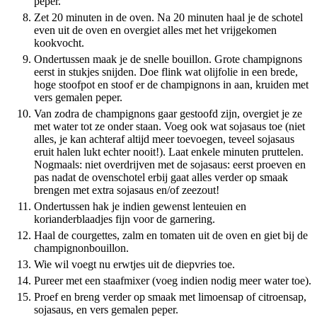
peper.
Zet 20 minuten in de oven. Na 20 minuten haal je de schotel
even uit de oven en overgiet alles met het vrijgekomen
kookvocht.
Ondertussen maak je de snelle bouillon. Grote champignons
eerst in stukjes snijden. Doe flink wat olijfolie in een brede,
hoge stoofpot en stoof er de champignons in aan, kruiden met
vers gemalen peper.
Van zodra de champignons gaar gestoofd zijn, overgiet je ze
met water tot ze onder staan. Voeg ook wat sojasaus toe (niet
alles, je kan achteraf altijd meer toevoegen, teveel sojasaus
eruit halen lukt echter nooit!). Laat enkele minuten pruttelen.
Nogmaals: niet overdrijven met de sojasaus: eerst proeven en
pas nadat de ovenschotel erbij gaat alles verder op smaak
brengen met extra sojasaus en/of zeezout!
Ondertussen hak je indien gewenst lenteuien en
korianderblaadjes fijn voor de garnering.
Haal de courgettes, zalm en tomaten uit de oven en giet bij de
champignonbouillon.
Wie wil voegt nu erwtjes uit de diepvries toe.
Pureer met een staafmixer (voeg indien nodig meer water toe).
Proef en breng verder op smaak met limoensap of citroensap,
sojasaus, en vers gemalen peper.