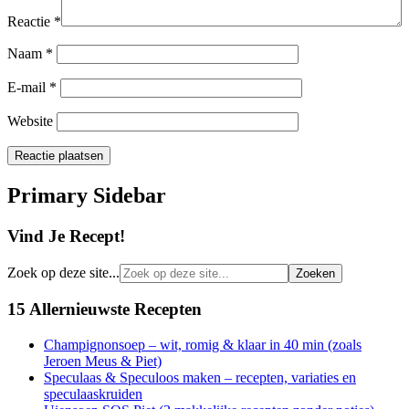
Reactie
*
Naam
*
E-mail
*
Website
Primary Sidebar
Vind Je Recept!
Zoek op deze site...
15 Allernieuwste Recepten
Champignonsoep – wit, romig & klaar in 40 min (zoals
Jeroen Meus & Piet)
Speculaas & Speculoos maken – recepten, variaties en
speculaaskruiden