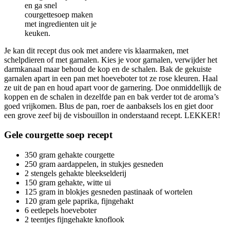
en ga snel
courgettesoep maken
met ingredienten uit je
keuken.
Je kan dit recept dus ook met andere vis klaarmaken, met
schelpdieren of met garnalen. Kies je voor garnalen, verwijder het
darmkanaal maar behoud de kop en de schalen. Bak de gekuiste
garnalen apart in een pan met hoeveboter tot ze rose kleuren. Haal
ze uit de pan en houd apart voor de garnering. Doe onmiddellijk de
koppen en de schalen in dezelfde pan en bak verder tot de aroma’s
goed vrijkomen. Blus de pan, roer de aanbaksels los en giet door
een grove zeef bij de visbouillon in onderstaand recept. LEKKER!
Gele courgette soep recept
350 gram gehakte courgette
250 gram aardappelen, in stukjes gesneden
2 stengels gehakte bleekselderij
150 gram gehakte, witte ui
125 gram in blokjes gesneden pastinaak of wortelen
120 gram gele paprika, fijngehakt
6 eetlepels hoeveboter
2 teentjes fijngehakte knoflook