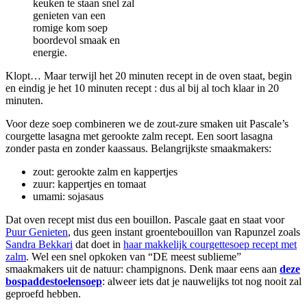
keuken te staan snel zal
genieten van een
romige kom soep
boordevol smaak en
energie.
Klopt… Maar terwijl het 20 minuten recept in de oven staat, begin
en eindig je het 10 minuten recept : dus al bij al toch klaar in 20
minuten.
Voor deze soep combineren we de zout-zure smaken uit Pascale’s
courgette lasagna met gerookte zalm recept. Een soort lasagna
zonder pasta en zonder kaassaus. Belangrijkste smaakmakers:
zout: gerookte zalm en kappertjes
zuur: kappertjes en tomaat
umami: sojasaus
Dat oven recept mist dus een bouillon. Pascale gaat en staat voor
Puur Genieten
, dus geen instant groentebouillon van Rapunzel zoals
Sandra Bekkari
dat doet in
haar makkelijk courgettesoep recept met
zalm
. Wel een snel opkoken van “DE meest sublieme”
smaakmakers uit de natuur: champignons. Denk maar eens aan
deze
bospaddestoelensoep
: alweer iets dat je nauwelijks tot nog nooit zal
geproefd hebben.