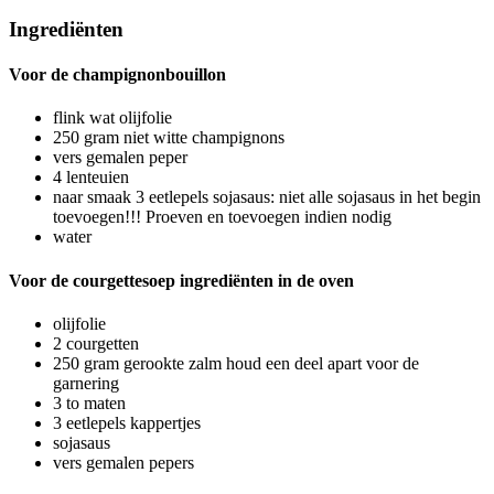
Ingrediënten
Voor de champignonbouillon
flink wat olijfolie
250
gram
niet witte champignons
vers gemalen peper
4
lenteuien
naar smaak
3 eetlepels sojasaus: niet alle sojasaus in het begin
toevoegen!!! Proeven en toevoegen indien nodig
water
Voor de courgettesoep ingrediënten in de oven
olijfolie
2
courgetten
250
gram
gerookte zalm
houd een deel apart voor de
garnering
3 to
maten
3
eetlepels kappertjes
sojasaus
vers gemalen pepers