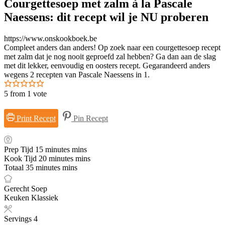
Courgettesoep met zalm à la Pascale
Naessens: dit recept wil je NU proberen
https://www.onskookboek.be
Compleet anders dan anders! Op zoek naar een courgettesoep recept
met zalm dat je nog nooit geproefd zal hebben? Ga dan aan de slag
met dit lekker, eenvoudig en oosters recept. Gegarandeerd anders
wegens 2 recepten van Pascale Naessens in 1.
5
from 1 vote
Print Recept
Pin Recept
Prep Tijd
15
minutes
mins
Kook Tijd
20
minutes
mins
Totaal
35
minutes
mins
Gerecht
Soep
Keuken
Klassiek
Servings
4