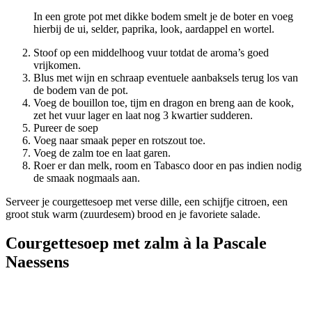
In een grote pot met dikke bodem smelt je de boter en voeg
hierbij de ui, selder, paprika, look, aardappel en wortel.
Stoof op een middelhoog vuur totdat de aroma’s goed
vrijkomen.
Blus met wijn en schraap eventuele aanbaksels terug los van
de bodem van de pot.
Voeg de bouillon toe, tijm en dragon en breng aan de kook,
zet het vuur lager en laat nog 3 kwartier sudderen.
Pureer de soep
Voeg naar smaak peper en rotszout toe.
Voeg de zalm toe en laat garen.
Roer er dan melk, room en Tabasco door en pas indien nodig
de smaak nogmaals aan.
Serveer je courgettesoep met verse dille, een schijfje citroen, een
groot stuk warm (zuurdesem) brood en je favoriete salade.
Courgettesoep met zalm à la Pascale
Naessens