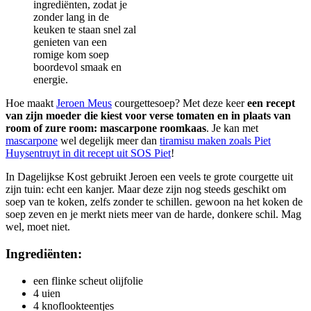
ingrediënten, zodat je
zonder lang in de
keuken te staan snel zal
genieten van een
romige kom soep
boordevol smaak en
energie.
Hoe maakt
Jeroen Meus
courgettesoep? Met deze keer
een recept
van zijn moeder die kiest voor verse tomaten en in plaats van
room of zure room: mascarpone roomkaas
. Je kan met
mascarpone
wel degelijk meer dan
tiramisu maken zoals Piet
Huysentruyt in dit recept uit SOS Piet
!
In Dagelijkse Kost gebruikt Jeroen een veels te grote courgette uit
zijn tuin: echt een kanjer. Maar deze zijn nog steeds geschikt om
soep van te koken, zelfs zonder te schillen. gewoon na het koken de
soep zeven en je merkt niets meer van de harde, donkere schil. Mag
wel, moet niet.
Ingrediënten:
een flinke scheut olijfolie
4 uien
4 knoflookteentjes