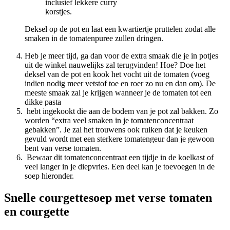
inclusief lekkere curry
korstjes.
Deksel op de pot en laat een kwartiertje pruttelen zodat alle
smaken in de tomatenpuree zullen dringen.
Heb je meer tijd, ga dan voor de extra smaak die je in potjes
uit de winkel nauwelijks zal terugvinden! Hoe? Doe het
deksel van de pot en kook het vocht uit de tomaten (voeg
indien nodig meer vetstof toe en roer zo nu en dan om). De
meeste smaak zal je krijgen wanneer je de tomaten tot een
dikke pasta
hebt ingekookt die aan de bodem van je pot zal bakken. Zo
worden “extra veel smaken in je tomatenconcentraat
gebakken”. Je zal het trouwens ook ruiken dat je keuken
gevuld wordt met een sterkere tomatengeur dan je gewoon
bent van verse tomaten.
Bewaar dit tomatenconcentraat een tijdje in de koelkast of
veel langer in je diepvries. Een deel kan je toevoegen in de
soep hieronder.
Snelle courgettesoep met verse tomaten
en courgette