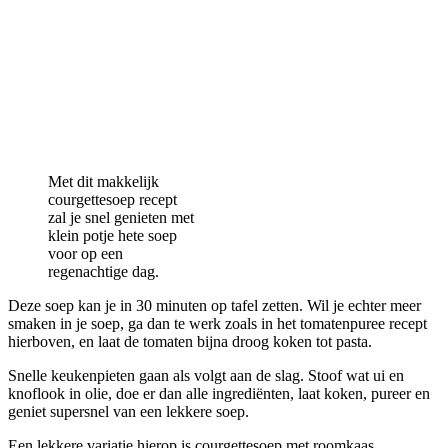
Met dit makkelijk
courgettesoep recept
zal je snel genieten met
klein potje hete soep
voor op een
regenachtige dag.
Deze soep kan je in 30 minuten op tafel zetten. Wil je echter meer
smaken in je soep, ga dan te werk zoals in het tomatenpuree recept
hierboven, en laat de tomaten bijna droog koken tot pasta.
Snelle keukenpieten gaan als volgt aan de slag. Stoof wat ui en
knoflook in olie, doe er dan alle ingrediënten, laat koken, pureer en
geniet supersnel van een lekkere soep.
Een lekkere variatie hierop is courgettesoep met roomkaas