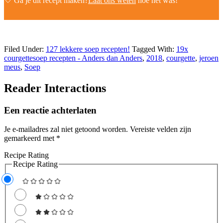
Ga je dit recept maken?
Laat ons weten
hoe het was!
Filed Under:
127 lekkere soep recepten!
Tagged With:
19x
courgettesoep recepten - Anders dan Anders
,
2018
,
courgette
,
jeroen
meus
,
Soep
Reader Interactions
Een reactie achterlaten
Je e-mailadres zal niet getoond worden.
Vereiste velden zijn
gemarkeerd met
*
Recipe Rating
Recipe Rating