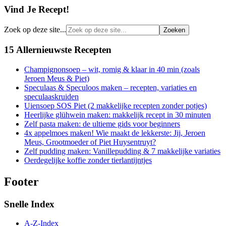
Vind Je Recept!
Zoek op deze site...
15 Allernieuwste Recepten
Champignonsoep – wit, romig & klaar in 40 min (zoals
Jeroen Meus & Piet)
Speculaas & Speculoos maken – recepten, variaties en
speculaaskruiden
Uiensoep SOS Piet (2 makkelijke recepten zonder potjes)
Heerlijke glühwein maken: makkelijk recept in 30 minuten
Zelf pasta maken: de ultieme gids voor beginners
4x appelmoes maken! Wie maakt de lekkerste: Jij, Jeroen
Meus, Grootmoeder of Piet Huysentruyt?
Zelf pudding maken: Vanillepudding & 7 makkelijke variaties
Oerdegelijke koffie zonder tierlantijntjes
Footer
Snelle Index
A-Z-Index