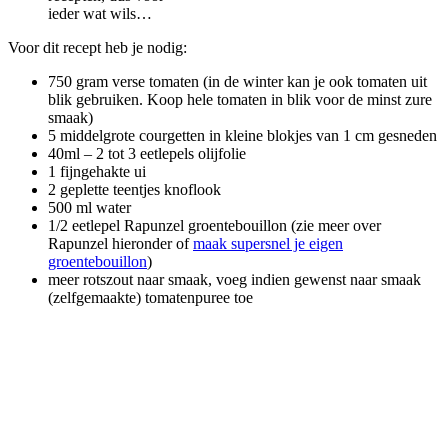
ieder wat wils…
Voor dit recept heb je nodig:
750 gram verse tomaten (in de winter kan je ook tomaten uit
blik gebruiken. Koop hele tomaten in blik voor de minst zure
smaak)
5 middelgrote courgetten in kleine blokjes van 1 cm gesneden
40ml – 2 tot 3 eetlepels olijfolie
1 fijngehakte ui
2 geplette teentjes knoflook
500 ml water
1/2 eetlepel Rapunzel groentebouillon (zie meer over
Rapunzel hieronder of
maak supersnel je eigen
groentebouillon
)
meer rotszout naar smaak, voeg indien gewenst naar smaak
(zelfgemaakte) tomatenpuree toe