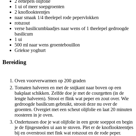
2
eetlepels olijfolie
1
ui
of meer soepgroenten
2
knoflookteentjes
naar smaak
1/4 theelepel rode pepervlokken
rotszout
verse basilicumblaadjes naar wens
of 1 theelepel gedroogde
basilicum
1
ui
500
ml
naar wens groentebouillon
Griekse yoghurt
Bereiding
Oven voorverwarmen op 200 graden
Tomaten halveren en met de snijkant naar boven op een
bakplaat schikken. Zelfde doe je met de courgetten (in de
lengte halveren). Strooi er flink wat peper en zout over. Wie
gedroogde basilicum gebruikt, strooit deze nu over de
groenten. Overgiet met een scheut olijfolie en laat 20 minuten
roosteren in je oven.
Ondertussen doe je wat olijfolie in een grote soeppot en begin
je de fijngesneden ui aan te stoven. Plet er de knoflookteentjes
bij en overstrooi met fink wat rotszout en de rode peper.