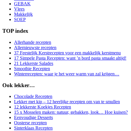
GEBAK
Vlees
Makkelijk
SOEP
TOP index
Allerhande recepten
Allernieuwste recepten
37 Feestelijk Kerstrecepten voor een makkelijk kerstmenu
17 Simpele Pasta Recepten: want ’n bord pasta smaakt altijd!
21 Lekkerste Salades
Smoothie Recepten
Winterrecepten: waar je het weer warm van zal krijgen…
Ook lekker…
Chocolade Recepten
Lekker met kip – 12 heerlijke recepten om van te smullen
12 lekkerste Koekjes Recepten
15 x Mosselen maken: natuur, gebakken, look… Hoe kuisen?
Eenvoudige Desserts
Oosterse recepten
Sinterklaas Recepten