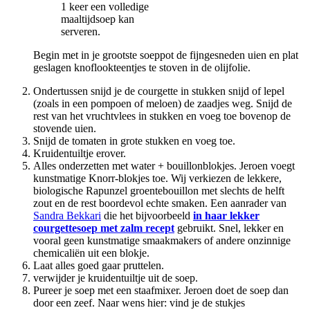
1 keer een volledige
maaltijdsoep kan
serveren.
Begin met in je grootste soeppot de fijngesneden uien en plat
geslagen knoflookteentjes te stoven in de olijfolie.
Ondertussen snijd je de courgette in stukken snijd of lepel
(zoals in een pompoen of meloen) de zaadjes weg. Snijd de
rest van het vruchtvlees in stukken en voeg toe bovenop de
stovende uien.
Snijd de tomaten in grote stukken en voeg toe.
Kruidentuiltje erover.
Alles onderzetten met water + bouillonblokjes. Jeroen voegt
kunstmatige Knorr-blokjes toe. Wij verkiezen de lekkere,
biologische Rapunzel groentebouillon met slechts de helft
zout en de rest boordevol echte smaken. Een aanrader van
Sandra Bekkari
die het bijvoorbeeld
in haar lekker
courgettesoep met zalm recept
gebruikt. Snel, lekker en
vooral geen kunstmatige smaakmakers of andere onzinnige
chemicaliën uit een blokje.
Laat alles goed gaar pruttelen.
verwijder je kruidentuiltje uit de soep.
Pureer je soep met een staafmixer. Jeroen doet de soep dan
door een zeef. Naar wens hier: vind je de stukjes