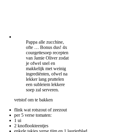
Pappa alle zucchine,
ofte … Bonus dus! 4x
courgettesoep recepten
van Jamie Oliver zodat
je ofwel snel en
makkelijk met weinig
ingrediënten, ofwel na
lekker lang pruttelen
een subleiem lekkere
soep zal serveren.
vetstof om te bakken
flink wat rotszout of zeezout
per 5 verse tomaten:
1 ui
2 knoflookteentjes
enkele takjes verse tijm en 1 laurierblad